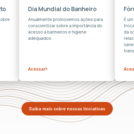
to
Dia Mundial do Banheiro
Fór
sobre
Anualmente promovemos ações para
É um
conscientizar sobre a importância do
troca
acesso a banheiros e higiene
da s
adequados.
rela
sane
trans
Acessar
Aces
Saiba mais sobre nossas Iniciativas