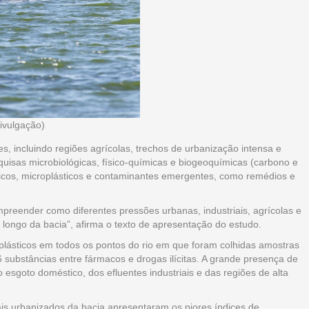
ivulgação)
s, incluindo regiões agrícolas, trechos de urbanização intensa e
uisas microbiológicas, físico-químicas e biogeoquímicas (carbono e
icos, microplásticos e contaminantes emergentes, como remédios e
mpreender como diferentes pressões urbanas, industriais, agrícolas e
 longo da bacia”, afirma o texto de apresentação do estudo.
oplásticos em todos os pontos do rio em que foram colhidas amostras
6 substâncias entre fármacos e drogas ilícitas. A grande presença de
esgoto doméstico, dos efluentes industriais e das regiões de alta
is urbanizados da bacia apresentaram os piores índices de