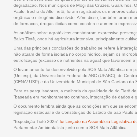
degradação. Nos municípios de Mogi das Cruzes, Guarulhos, O
Paulo, trecho do Alto Tietê, foram registrados os menores valo
orgânico e nitrogênio dissolvido. Além disso, também foram med
de fármacos, drogas ilícitas como cocaína e aumento expressi
As análises sobre agrotóxicos constataram expressiva presença 
Baixo Tietê, onde há agricultura intensiva, principalmente cult
Uma das principais conclusões do trabalho se refere à interaç
não atuam de forma isolada no corpo hídrico, sejam os microp
eutrofização (excesso de nutrientes na água) que favorecem a 
O levantamento foi desenvolvido pelo SOS Mata Atlântica em p
(Unifesp), da Universidade Federal do ABC (UFABC), do Centro
(CENA/ USP) e da Universidade Municipal de São Caetano do 
Para os pesquisadores, a melhoria da qualidade do rio Tietê
“baseada em monitoramento contínuo, integração de dados e g
O documento lembra ainda que as condições em que se encontr
legislação estadual e da Constituição do Estado de São Paulo 
“Expedição Tietê 2025”
foi lançado na Assembleia Legislativa 
Parlamentar Ambientalista junto com o SOS Mata Atlântica.