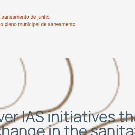
do saneamento de junho
 do plano municipal de saneamento
er IAS initiatives t
change in the sanit