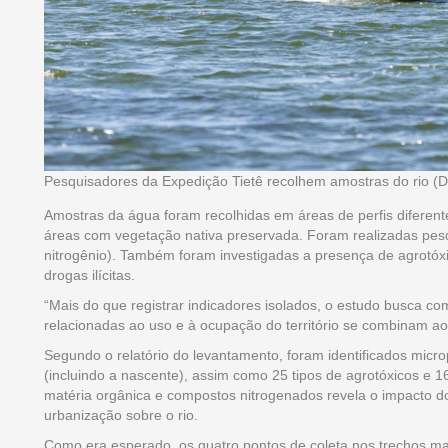
Pesquisadores da Expedição Tietê recolhem amostras do rio (D
Amostras da água foram recolhidas em áreas de perfis diferente
áreas com vegetação nativa preservada. Foram realizadas pesq
nitrogênio). Também foram investigadas a presença de agrotóx
drogas ilícitas.
“Mais do que registrar indicadores isolados, o estudo busca co
relacionadas ao uso e à ocupação do território se combinam ao
Segundo o relatório do levantamento, foram identificados micr
(incluindo a nascente), assim como 25 tipos de agrotóxicos e 1
matéria orgânica e compostos nitrogenados revela o impacto do 
urbanização sobre o rio.
Como era esperado, os quatro pontos de coleta nos trechos ma