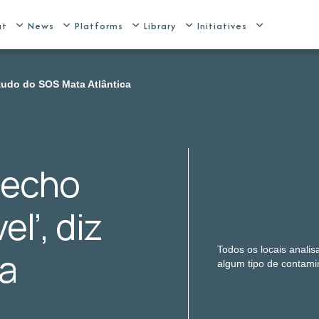
ut
News
Platforms
Library
Initiatives
studo do SOS Mata Atlântica
recho
l’, diz
Todos os locais anali
a
algum tipo de contamin