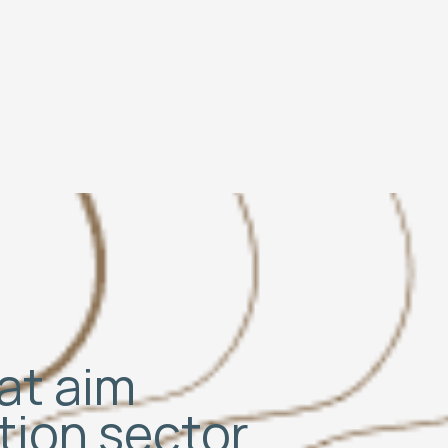
hat aim
ation sector