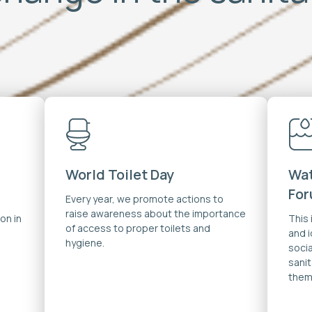
World Toilet Day
Wat
Fo
Every year, we promote actions to
raise awareness about the importance
on in
This
of access to proper toilets and
and 
hygiene.
soci
sanit
them