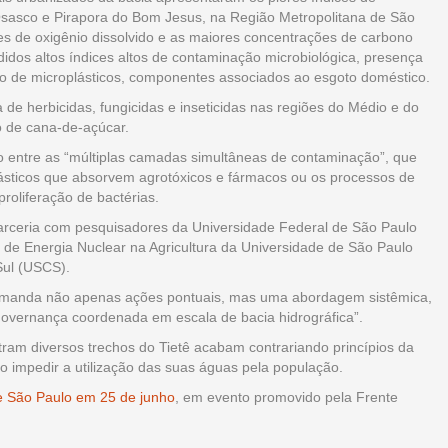
sasco e Pirapora do Bom Jesus, na Região Metropolitana de São
res de oxigênio dissolvido e as maiores concentrações de carbono
idos altos índices altos de contaminação microbiológica, presença
vo de microplásticos, componentes associados ao esgoto doméstico.
de herbicidas, fungicidas e inseticidas nas regiões do Médio e do
ivo de cana-de-açúcar.
ão entre as “múltiplas camadas simultâneas de contaminação”, que
lásticos que absorvem agrotóxicos e fármacos ou os processos de
proliferação de bactérias.
arceria com pesquisadores da Universidade Federal de São Paulo
 de Energia Nuclear na Agricultura da Universidade de São Paulo
Sul (USCS).
 demanda não apenas ações pontuais, mas uma abordagem sistêmica,
overnança coordenada em escala de bacia hidrográfica”.
am diversos trechos do Tietê acabam contrariando princípios da
ao impedir a utilização das suas águas pela população.
de São Paulo em 25 de junho
, em evento promovido pela Frente