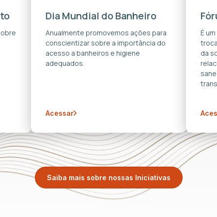
to
Dia Mundial do Banheiro
Fór
sobre
Anualmente promovemos ações para
É um
conscientizar sobre a importância do
troca
acesso a banheiros e higiene
da s
adequados.
rela
sane
trans
Acessar
Aces
Saiba mais sobre nossas Iniciativas