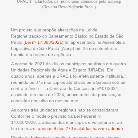
URAE 1 inclui todos os municípios atendidos pela Sabesp
(Rovena Rosa/Agência Brasil)
Um projeto que propõe alterações na Lei de
Regionalização do Saneamento Básico no Estado de São
Paulo (
Lei nº 17.383/2021
) foi apresentado na Assembleia
Legislativa de São Paulo (Alesp) em 26 de setembro e
tramita em regime de urgência.
A norma de 2021 dividiu os municípios paulistas em quatro
Unidades Regionais de Água e Esgoto (URAEs). Em
quatro anos, apenas a URAE 1 foi efetivamente instituída,
reunindo os 375 municípios atendidos pela Sabesp sob um
contrato único — o Contrato de Concessão nº 01/2024,
assinado em maio de 2024, pouco antes da privatização
concluída em julho do mesmo ano.
As outras três unidades regionais não se consolidaram.
Conforme o modelo previsto na Lei Federal nº
14.026/2020, a adesão dos municípios é voluntária e, ao
fim do prazo,
apenas 9 dos 270 incluídos haviam aderido
.
Diante da baixa participação, o governo estadual lançou