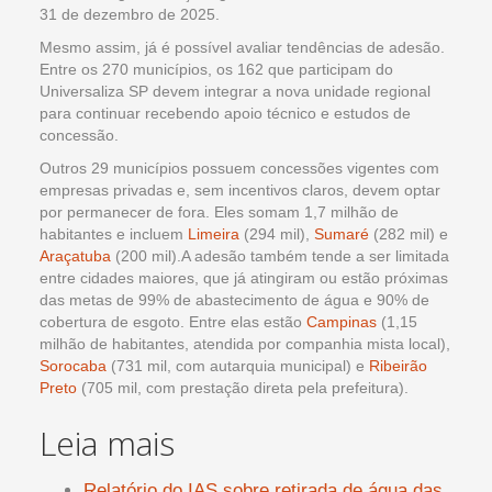
31 de dezembro de 2025.
Mesmo assim, já é possível avaliar tendências de adesão.
Entre os 270 municípios, os 162 que participam do
Universaliza SP devem integrar a nova unidade regional
para continuar recebendo apoio técnico e estudos de
concessão.
Outros 29 municípios possuem concessões vigentes com
empresas privadas e, sem incentivos claros, devem optar
por permanecer de fora. Eles somam 1,7 milhão de
habitantes e incluem
Limeira
(294 mil),
Sumaré
(282 mil) e
Araçatuba
(200 mil).A adesão também tende a ser limitada
entre cidades maiores, que já atingiram ou estão próximas
das metas de 99% de abastecimento de água e 90% de
cobertura de esgoto. Entre elas estão
Campinas
(1,15
milhão de habitantes, atendida por companhia mista local),
Sorocaba
(731 mil, com autarquia municipal) e
Ribeirão
Preto
(705 mil, com prestação direta pela prefeitura).
Leia mais
Relatório do IAS sobre retirada de água das