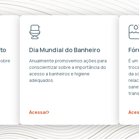
to
Dia Mundial do Banheiro
Fór
sobre
Anualmente promovemos ações para
É um
conscientizar sobre a importância do
troca
acesso a banheiros e higiene
da s
adequados.
rela
sane
trans
Acessar
Aces