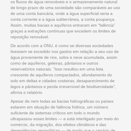
os fluxos de água renováveis e o armazenamento natural
de longo prazo de uma sociedade são comparáveis ao uso
de uma conta bancária, onde a água superficial seria a
conta corrente e a água subterrânea, a conta poupança.
Assim, muitas bacias e aquíferos entraram em “falência”
graças a extrações contínuas que excedem os limites de
reposição renovável.
De acordo com a ONU, é como se diversas sociedades
tivessem se excedido nos gastos em relação a seu uso de
água proveniente de rios, solos e neve acumulada, assim
como de aquíferos, geleiras, pântanos e outros
reservatórios naturais. “Isso resultou em uma lista
crescente de aquíferos compactados, afundamento do
solo em deltas e cidades costeiras, desaparecimento de
lagos e pântanos e perda irreversível de biodiversidade”,
afirma o relatório.
Apesar de nem todas as bacias hidrográficas ou países
estarem em situação de falência hídrica, um número
suficiente de sistemas críticos em todo o mundo
ultrapassou esses limites — e está interligado por meio do
comércio, da migração, dos efeitos climáticos e das
dependências geopolíticas — de modo que o cenário de