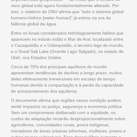
risco global está agora fundamentalmente alterado. Por
isso, o relatório da ONU afirma que “todo o sistema global
humano-hídrico [water-human]” já entrou na era da
falência global da água.
Entre os locais considerados hidrologicamente falidos que
aparecem no estudo estão o Mar de Aral, localizado entre
o Cazaquistão e o Uzbequistão, o terceiro lago do mundo,
e o Great Salt Lake (Grande Lago Salgado), no estado de
Utah, nos Estados Unidos.
Cerca de 70% dos principais aquíferos do mundo
apresentam tendências de declínio a longo prazo, muitos
deles efetivamente irreversíveis em escalas de tempo
humanas devido à compactação e à perda da capacidade
de armazenamento dos aquíferos.
O documento afirma que regiões nessa condição podem
sentir impactos na justiça, segurança e economia política.
Sem um compromisso deliberado com a equidade, os
custos da adaptação recairão desproporcionalmente sobre
agricultores, comunidades rurais, povos indígenas,
moradores de áreas urbanas informais, mulheres, jovens e
outros grupos vulneráveis. Esse desequilíbrio aumenta o