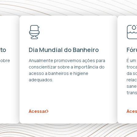
to
Dia Mundial do Banheiro
Fór
sobre
Anualmente promovemos ações para
É um
conscientizar sobre a importância do
troca
acesso a banheiros e higiene
da s
adequados.
rela
sane
trans
Acessar
Aces