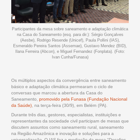
Participantes da mesa sobre saneamento e adaptação climática
na Casa do Saneamento (esq. para dir.): Sérgio Gonçalves
(Aesbe), Rodrigo Resende (Unicef), Paula Pollini (IAS),
Esmeraldo Pereira Santos (Assemae), Gustavo Mendez (BID),
Ilana Ferreira (Abcon), e Miguel Fernandez (Fonplata). (Foto:
Ivan Cunha/Funasa)
Os múltiplos aspectos da convergência entre saneamento
básico e adaptação climática permearam o ciclo de
conversas que marcou a abertura da Casa do
Saneamento,
promovido pela Funasa (Fundação Nacional
da Saúde)
, na terça-feira (30/9), em Belém (PA).
Durante três dias, gestores, especialistas, instituições e
representantes da sociedade civil participam de mesas que
discutem assuntos como saneamento rural, saneamento
na Região Amazônica e inovação e soluções para a
universalização. O IAS fez a mediação da mesa “Desafios