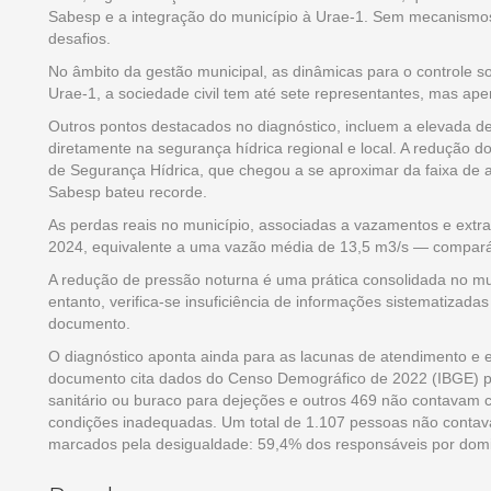
Sabesp e a integração do município à Urae-1. Sem mecanismos r
desafios.
No âmbito da gestão municipal, as dinâmicas para o controle 
Urae-1, a sociedade civil tem até sete representantes, mas ap
Outros pontos destacados no diagnóstico, incluem a elevada de
diretamente na segurança hídrica regional e local. A redução 
de Segurança Hídrica, que chegou a se aproximar da faixa de 
Sabesp bateu recorde.
As perdas reais no município, associadas a vazamentos e ex
2024, equivalente a uma vazão média de 13,5 m3/s — comparáv
A redução de pressão noturna é uma prática consolidada no mu
entanto, verifica-se insuficiência de informações sistematizada
documento.
O diagnóstico aponta ainda para as lacunas de atendimento e e
documento cita dados do Censo Demográfico de 2022 (IBGE) pa
sanitário ou buraco para dejeções e outros 469 não contavam c
condições inadequadas. Um total de 1.107 pessoas não contav
marcados pela desigualdade: 59,4% dos responsáveis por domic