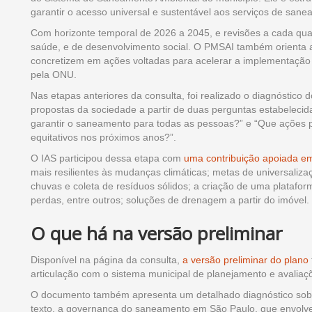
garantir o acesso universal e sustentável aos serviços de san
Com horizonte temporal de 2026 a 2045, e revisões a cada quatr
saúde, e de desenvolvimento social. O PMSAI também orienta a 
concretizem em ações voltadas para acelerar a implementação
pela ONU.
Nas etapas anteriores da consulta, foi realizado o diagnóstico
propostas da sociedade a partir de duas perguntas estabelecida
garantir o saneamento para todas as pessoas?” e “Que ações 
equitativos nos próximos anos?”.
O IAS participou dessa etapa com
uma contribuição apoiada em
mais resilientes às mudanças climáticas; metas de universaliz
chuvas e coleta de resíduos sólidos; a criação de uma plataf
perdas, entre outros; soluções de drenagem a partir do imóvel.
O que há na versão preliminar
Disponível na página da consulta,
a versão preliminar do plano
articulação com o sistema municipal de planejamento e avalia
O documento também apresenta um detalhado diagnóstico sobr
texto, a governança do saneamento em São Paulo, que envolve 