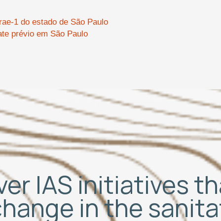
Urae-1 do estado de São Paulo
te prévio em São Paulo
er IAS initiatives t
change in the sanit