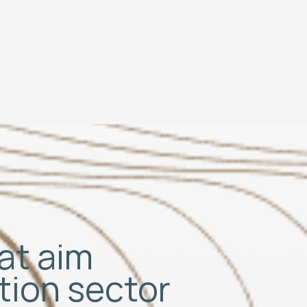
hat aim
ation sector