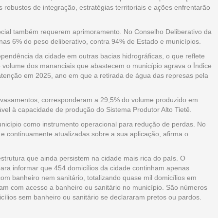
obustos de integração, estratégias territoriais e ações enfrentarão
social também requerem aprimoramento. No Conselho Deliberativo da
enas 6% do peso deliberativo, contra 94% de Estado e municípios.
pendência da cidade em outras bacias hidrográficas, o que reflete
do volume dos mananciais que abastecem o município agrava o Índice
atenção em 2025, ano em que a retirada de água das represas pela
travasamentos, corresponderam a 29,5% do volume produzido em
el à capacidade de produção do Sistema Produtor Alto Tietê.
nicípio como instrumento operacional para redução de perdas. No
s e continuamente atualizadas sobre a sua aplicação, afirma o
strutura que ainda persistem na cidade mais rica do país. O
ra informar que 454 domicílios da cidade continham apenas
om banheiro nem sanitário, totalizando quase mil domicílios em
am com acesso a banheiro ou sanitário no município. São números
ílios sem banheiro ou sanitário se declararam pretos ou pardos.