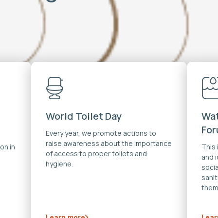
World Toilet Day
Wat
Fo
Every year, we promote actions to
raise awareness about the importance
on in
This
of access to proper toilets and
and 
hygiene.
soci
sanit
them
Learn more
Lear