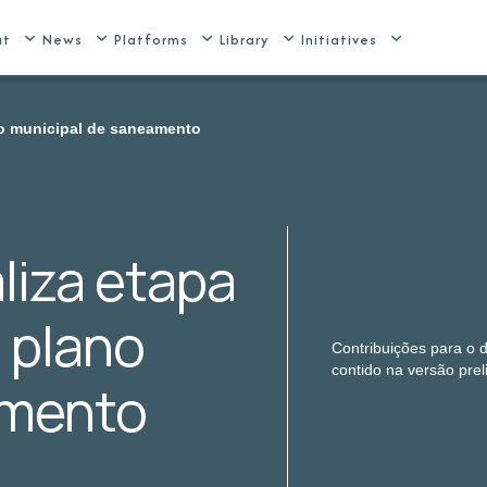
ut
News
Platforms
Library
Initiatives
ano municipal de saneamento
aliza etapa
o plano
Contribuições para o 
contido na versão prel
amento