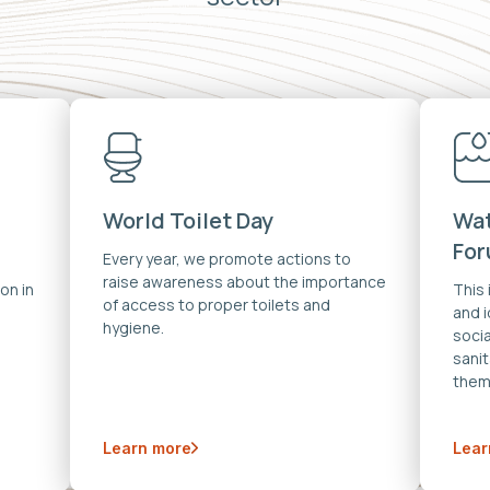
World Toilet Day
Wat
Fo
Every year, we promote actions to
raise awareness about the importance
on in
This
of access to proper toilets and
and 
hygiene.
soci
sanit
them
Learn more
Lear