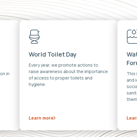
World Toilet Day
Wat
Fo
Every year, we promote actions to
raise awareness about the importance
on in
This
of access to proper toilets and
and 
hygiene.
soci
sanit
them
Learn more
Lear