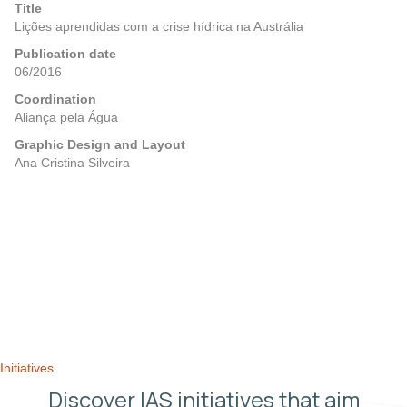
Title
Lições aprendidas com a crise hídrica na Austrália
Publication date
06/2016
Coordination
Aliança pela Água
Graphic Design and Layout
Ana Cristina Silveira
Posts
Previous
Next
navigation
Initiatives
Discover IAS initiatives that aim