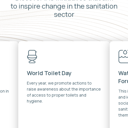
to inspire change in the sanitation
sector
World Toilet Day
Wat
Fo
Every year, we promote actions to
raise awareness about the importance
on in
This
of access to proper toilets and
and 
hygiene.
soci
sanit
them