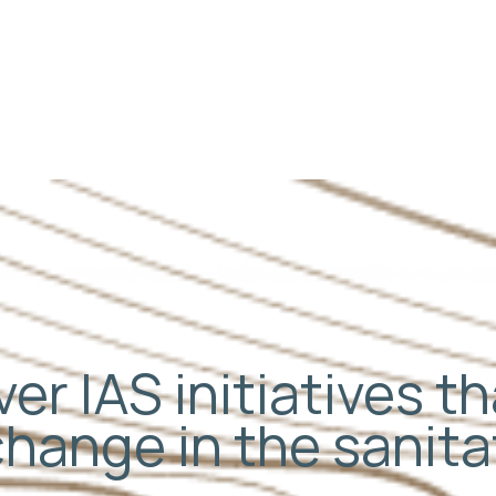
er IAS initiatives t
change in the sanit