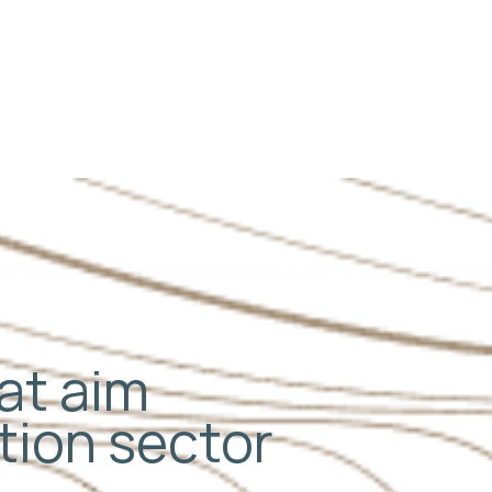
hat aim
ation sector