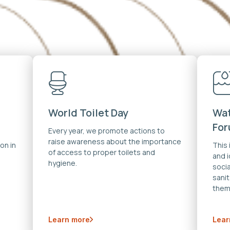
World Toilet Day
Wat
Fo
Every year, we promote actions to
raise awareness about the importance
on in
This
of access to proper toilets and
and 
hygiene.
soci
sanit
them
Learn more
Lear