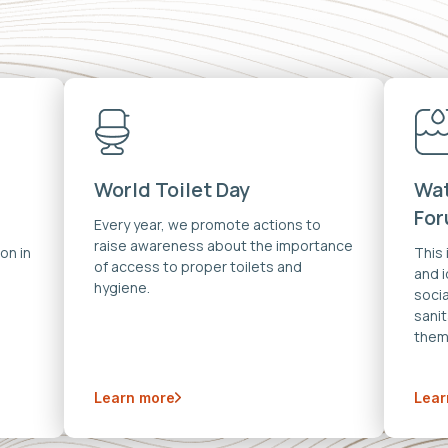
World Toilet Day
Wat
Fo
Every year, we promote actions to
raise awareness about the importance
on in
This
of access to proper toilets and
and 
hygiene.
soci
sanit
them
Learn more
Lear