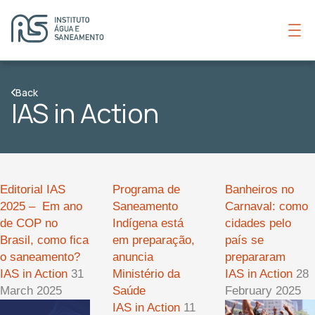
Back
IAS in Action
Editorial IAS
Programa de
Banheiros no
2025 – Em ano
Saneamento
Carnaval: como
de COP no
Indígena está
cidades pelo
Brasil, como fica
em preparação,
país se
o saneamento?
anuncia
prepararam
IAS in Action
31
Ministério da
IAS in Action
28
March 2025
Saúde
February 2025
IAS in Action
11