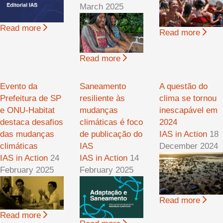
March 2025
Read more
Read more
Read more
Evento da
Saneamento
A questão do
Prefeitura de SP
resiliente às
clima se tornou
e ONU-Habitat
mudanças
inescapável em
destaca desafios
climáticas é foco
2024
das mudanças
de publicação do
IAS in Action
18
climáticas
IAS
December 2024
IAS in Action
24
IAS in Action
14
February 2025
February 2025
Read more
Read more