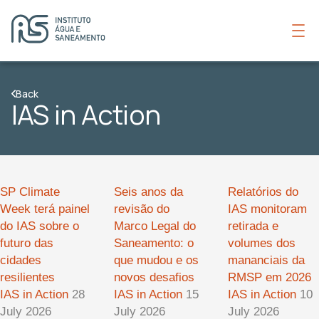
Back
IAS in Action
SP Climate
Seis anos da
Relatórios do
Week terá painel
revisão do
IAS monitoram
do IAS sobre o
Marco Legal do
retirada e
futuro das
Saneamento: o
volumes dos
cidades
que mudou e os
mananciais da
resilientes
novos desafios
RMSP em 2026
IAS in Action
28
IAS in Action
15
IAS in Action
10
July 2026
July 2026
July 2026