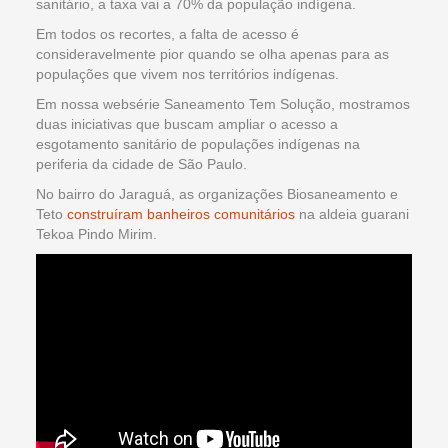
sanitário, a taxa vai a 70% da população indígena.
Em todos os recortes, a falta de acesso é
consideravelmente pior quando se olha apenas para as
populações que vivem nos territórios indígenas.
Em nossa websérie Saneamento Tem Solução, mostramos
duas iniciativas que buscam ampliar o acesso a
esgotamento sanitário de populações indígenas na
periferia da cidade de São Paulo.
No bairro do Jaraguá, as organizações Biosaneamento e
Teto
construíram banheiros comunitários
na aldeia guarani
Tekoa Pindo Mirim.