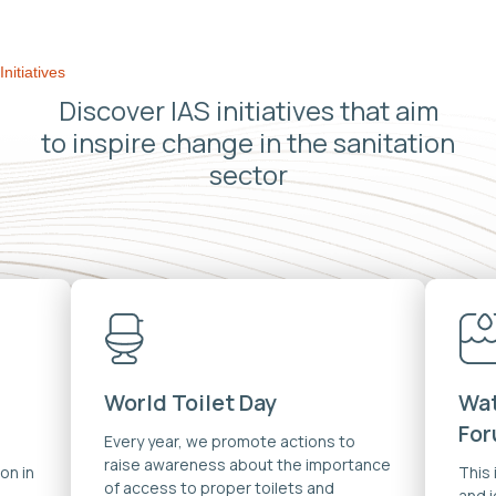
Initiatives
Discover IAS initiatives that aim
to inspire change in the sanitation
sector
World Toilet Day
Wat
Fo
Every year, we promote actions to
raise awareness about the importance
on in
This
of access to proper toilets and
and 