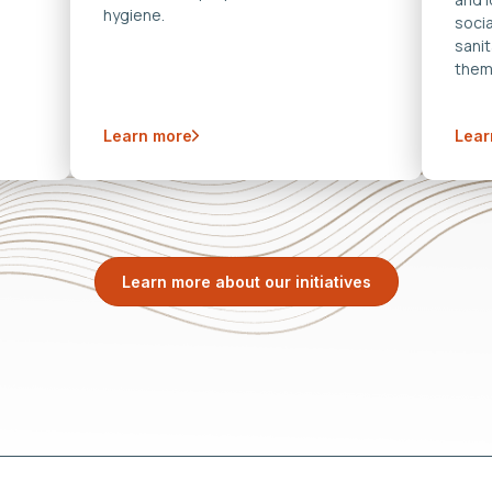
hygiene.
soci
sanit
them
Learn more
Lear
Learn more about our initiatives