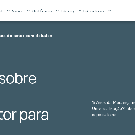
ut
News
Platforms
Library
Initiatives
tas do setor para debates
 sobre
'5 Anos da Mudança n
tor para
Universalização?' abo
especialistas