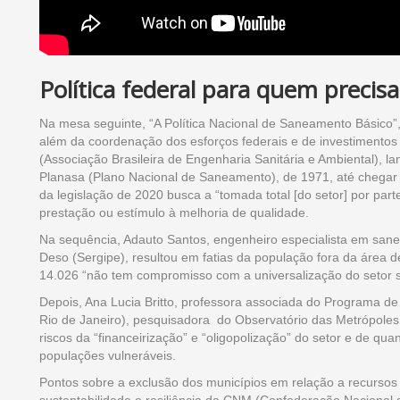
Política federal para quem precisa
Na mesa seguinte, “A Política Nacional de Saneamento Básico”, 
além da coordenação dos esforços federais e de investimentos 
(Associação Brasileira de Engenharia Sanitária e Ambiental), la
Planasa (Plano Nacional de Saneamento), de 1971, até chegar n
da legislação de 2020 busca a “tomada total [do setor] por par
prestação ou estímulo à melhoria de qualidade.
Na sequência, Adauto Santos, engenheiro especialista em san
Deso (Sergipe), resultou em fatias da população fora da área de
14.026 “não tem compromisso com a universalização do setor s
Depois, Ana Lucia Britto, professora associada do Programa 
Rio de Janeiro), pesquisadora do Observatório das Metrópoles
riscos da “financeirização” e “oligopolização” do setor e de qua
populações vulneráveis.
Pontos sobre a exclusão dos municípios em relação a recursos 