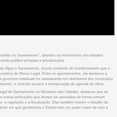
Concessões no Saneamento”, abordou os movimentos nos estados
erias público-privadas e privatizações.
stituto Água e Saneamento, trouxe conteúdo do monitoramento que o
rvatório do Marco Legal. Entre os apontamentos, ela destacou a
s governos estaduais no saneamento em detrimento dos municípios.
dimento, o controle social e a incorporação da agenda do clima.
 Legal de Saneamento no Ministério das Cidades, destacou que as
ndo outras atribuições que devem ser pensadas de forma comum
o, a regulação e a fiscalização. Elas também trazem o desafio da
ontexto em que geralmente o Estado tem um poder maior de voto e