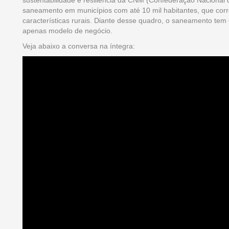
sustentabilidade e resiliência da CNM (Confederação Nacional de
saneamento em municípios com até 10 mil habitantes, que cor
características rurais. Diante desse quadro, o saneamento tem
apenas modelo de negócio.
Veja abaixo a conversa na íntegra: