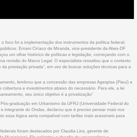
o foco foi a implementação dos instrumentos da política federal,
públicos. Ernani Ciríaco de Miranda, vice-presidente da Abes-DF
nçou um olhar histórico de políticas e legislação, começando com o
a revisão do Marco Legal. O especialista ressaltou que o contexto
te da prestação privada”, em vez de buscar soluções técnicas para a
eamento, lembrou que a concessão das empresas Agespisa (Piauí) e
 cobertura e investimentos abaixo do necessário. Para ele, a lei
aneamento, seu único objetivo é a privatização”.
de Pós-graduação em Urbanismo da UFRJ (Universidade Federal do
 e integrante do Ondas, declarou que é preciso pensar mais nos
nto essa lógica seria compatível com tarifas mais acessíveis para
federais foram destacados por Claudia Lins, gerente de