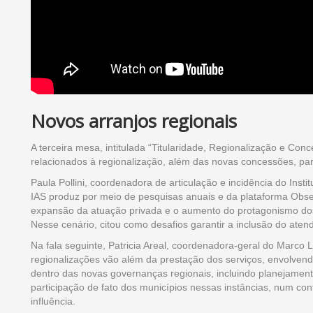
Novos arranjos regionais
A terceira mesa, intitulada “Titularidade, Regionalização e 
relacionados à regionalização, além das novas concessões, parc
Paula Pollini, coordenadora de articulação e incidência do In
IAS produz por meio de pesquisas anuais e da plataforma Obse
expansão da atuação privada e o aumento do protagonismo do
Nesse cenário, citou como desafios garantir a inclusão do aten
Na fala seguinte, Patricia Areal, coordenadora-geral do Marco
regionalizações vão além da prestação dos serviços, envolve
dentro das novas governanças regionais, incluindo planejament
participação de fato dos municípios nessas instâncias, num c
influência.