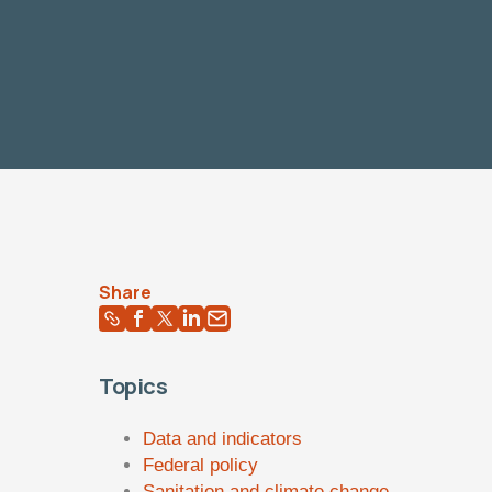
Share
Topics
Data and indicators
Federal policy
Sanitation and climate change