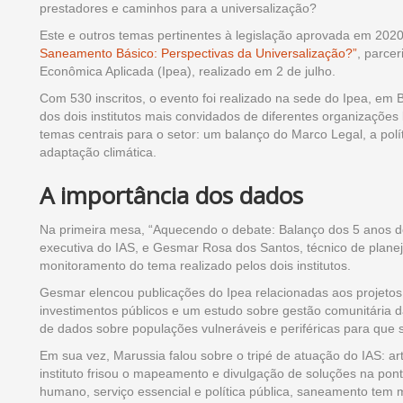
prestadores e caminhos para a universalização?
Este e outros temas pertinentes à legislação aprovada em 202
Saneamento Básico: Perspectivas da Universalização?”
, parce
Econômica Aplicada (Ipea), realizado em 2 de julho.
Com 530 inscritos, o evento foi realizado na sede do Ipea, em B
dos dois institutos mais convidados de diferentes organizaçõ
temas centrais para o setor: um balanço do Marco Legal, a pol
adaptação climática.
A importância dos dados
Na primeira mesa, “Aquecendo o debate: Balanço dos 5 anos do
executiva do IAS, e Gesmar Rosa dos Santos, técnico de plan
monitoramento do tema realizado pelos dois institutos.
Gesmar elencou publicações do Ipea relacionadas aos projeto
investimentos públicos e um estudo sobre gestão comunitária 
de dados sobre populações vulneráveis e periféricas para que
Em sua vez, Marussia falou sobre o tripé de atuação do IAS: art
instituto frisou o mapeamento e divulgação de soluções na pont
humano, serviço essencial e política pública, saneamento tem 