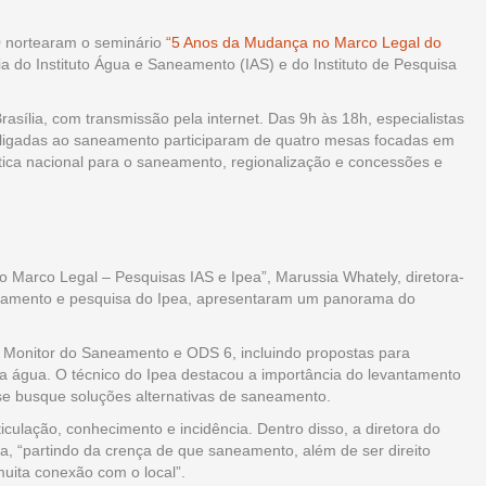
0 nortearam o seminário
“5 Anos da Mudança no Marco Legal do
ria do Instituto Água e Saneamento (IAS) e do Instituto de Pesquisa
rasília, com transmissão pela internet. Das 9h às 18h, especialistas
es ligadas ao saneamento participaram de quatro mesas focadas em
ítica nacional para o saneamento, regionalização e concessões e
 Marco Legal – Pesquisas IAS e Ipea”, Marussia Whately, diretora-
ejamento e pesquisa do Ipea, apresentaram um panorama do
s Monitor do Saneamento e ODS 6, incluindo propostas para
da água. O técnico do Ipea destacou a importância do levantamento
 se busque soluções alternativas de saneamento.
iculação, conhecimento e incidência. Dentro disso, a diretora do
a, “partindo da crença de que saneamento, além de ser direito
muita conexão com o local”.