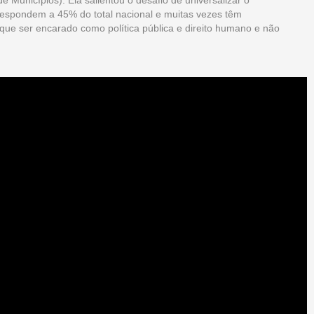
 Municípios). Ela salientou o desafio de universalizar o
respondem a 45% do total nacional e muitas vezes têm
 que ser encarado como política pública e direito humano e não