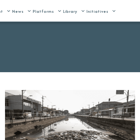
ut
News
Platforms
Library
Initiatives