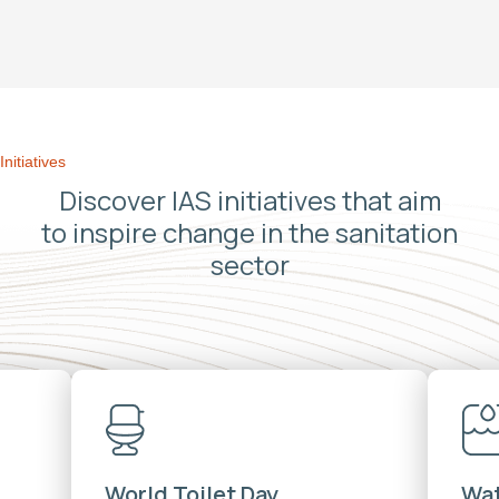
Initiatives
Discover IAS initiatives that aim
to inspire change in the sanitation
sector
World Toilet Day
Wat