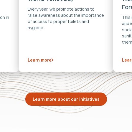
Fo
Every year, we promote actions to
raise awareness about the importance
on in
This
of access to proper toilets and
and 
hygiene.
soci
sanit
them
Learn more
Lear
Learn more about our initiatives