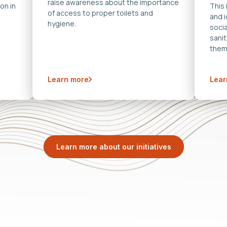
raise awareness about the importance
on in
This
of access to proper toilets and
and 
hygiene.
soci
sanit
them
Learn more
Lear
Learn more about our initiatives