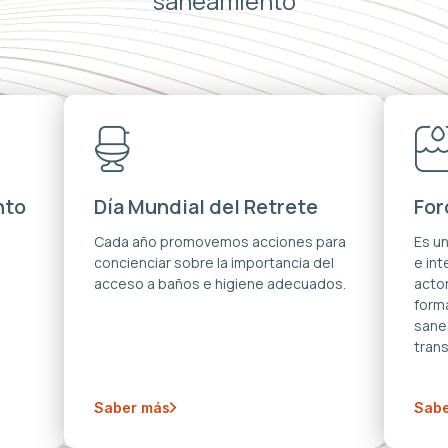
saneamiento
nto
Día Mundial del Retrete
For
s
Cada año promovemos acciones para
Es u
concienciar sobre la importancia del
e in
acceso a baños e higiene adecuados.
acto
forma
sane
trans
Saber más
Sabe