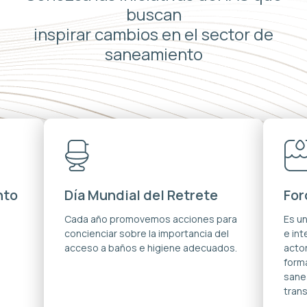
buscan
inspirar cambios en el sector de
saneamiento
nto
Día Mundial del Retrete
For
s
Cada año promovemos acciones para
Es u
concienciar sobre la importancia del
e in
acceso a baños e higiene adecuados.
acto
forma
sane
trans