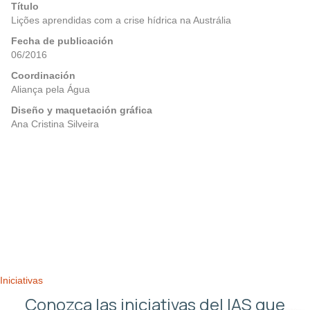
Título
Lições aprendidas com a crise hídrica na Austrália
Fecha de publicación
06/2016
Coordinación
Aliança pela Água
Diseño y maquetación gráfica
Ana Cristina Silveira
Posts
Anterior
Próximo
navigation
Iniciativas
Conozca las iniciativas del IAS que