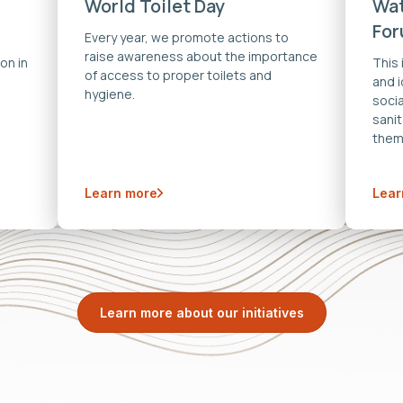
World Toilet Day
Wat
Fo
Every year, we promote actions to
raise awareness about the importance
on in
This
of access to proper toilets and
and 
hygiene.
soci
sanit
them
Learn more
Lear
Learn more about our initiatives