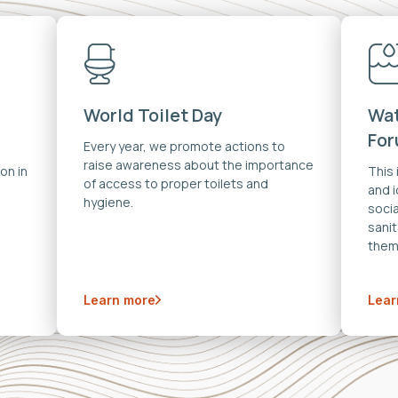
World Toilet Day
Wat
Fo
Every year, we promote actions to
raise awareness about the importance
on in
This
of access to proper toilets and
and 
hygiene.
soci
sanit
them
Learn more
Lear