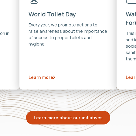
World Toilet Day
Wat
Fo
Every year, we promote actions to
raise awareness about the importance
on in
This
of access to proper toilets and
and 
hygiene.
soci
sanit
them
Learn more
Lear
Learn more about our initiatives