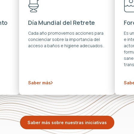
nto
Día Mundial del Retrete
For
s
Cada año promovemos acciones para
Es u
concienciar sobre la importancia del
e in
acceso a baños e higiene adecuados.
acto
forma
sane
trans
Saber más
Sabe
Saber más sobre nuestras iniciativas