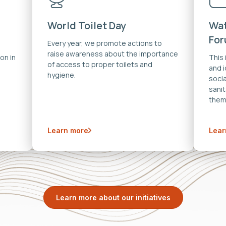
World Toilet Day
Wat
Fo
Every year, we promote actions to
raise awareness about the importance
on in
This
of access to proper toilets and
and 
hygiene.
soci
sanit
them
Learn more
Lear
Learn more about our initiatives