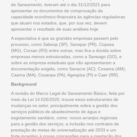
de Saneamento, tiveram até o dia 31/12/2021 para
apresentar os documentos de comprovação da
capacidade econômico-financeira às agências reguladoras
que atuam nos estados, que, por sua vez, devem
apresentar o resultado de suas análises hoje.
A expectativa é que as grandes empresas passem pelo
processo, como Sabesp (SP), Sanepar (PR), Copasa
(MG), Corsan (RS) entre outras, mas fica a dúvida sobre
empresas menos estruturadas, como a Saneago (GO), e
sobre as empresa estaduais que não apresentaram a
documentação exigida, como Sanacre (AC); Cosama (AM);
Caema (MA); Cosanpa (PA); Agespisa (PI) e Caer (RR).
Background
A revisão do Marco Legal do Saneamento Básico, feita por
meio da Lei 14.026/2020, trouxe eixos estruturantes de
mudanças no setor, principalmente sobre a gestão dos
serviços públicos de abastecimento de água e
esgotamento sanitário, como: novos arranjos regionais
para a gestão dos serviços; a inclusão nos contratos de
prestação de metas de universalização até 2033 e um
forte incentivo à novas concessões para a prestação dos