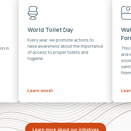
World Toilet Day
Wat
Fo
Every year, we promote actions to
raise awareness about the importance
on in
This
of access to proper toilets and
and 
hygiene.
soci
sanit
them
Learn more
Lear
Learn more about our initiatives