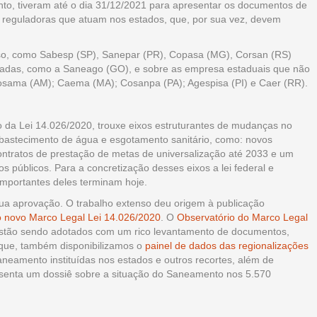
o, tiveram até o dia 31/12/2021 para apresentar os documentos de
reguladoras que atuam nos estados, que, por sua vez, devem
so, como Sabesp (SP), Sanepar (PR), Copasa (MG), Corsan (RS)
uradas, como a Saneago (GO), e sobre as empresa estaduais que não
sama (AM); Caema (MA); Cosanpa (PA); Agespisa (PI) e Caer (RR).
o da Lei 14.026/2020, trouxe eixos estruturantes de mudanças no
 abastecimento de água e esgotamento sanitário, como: novos
contratos de prestação de metas de universalização até 2033 e um
s públicos. Para a concretização desses eixos a lei federal e
mportantes deles terminam hoje.
a aprovação. O trabalho extenso deu origem à publicação
 novo Marco Legal Lei 14.026/2020
. O
Observatório do Marco Legal
estão sendo adotados com um rico levantamento de documentos,
aque, também disponibilizamos o
painel de dados das regionalizações
neamento instituídas nos estados e outros recortes, além de
enta um dossiê sobre a situação do Saneamento nos 5.570