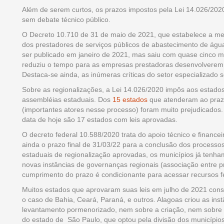
Além de serem curtos, os prazos impostos pela Lei 14.026/2
sem debate técnico público.
O Decreto 10.710 de 31 de maio de 2021, que estabelece a m
dos prestadores de serviços públicos de abastecimento de água
ser publicado em janeiro de 2021, mas saiu com quase cinco mes
reduziu o tempo para as empresas prestadoras desenvolverem 
Destaca-se ainda, as inúmeras críticas do setor especializado s
Sobre as regionalizações, a Lei 14.026/2020 impôs aos estados
assembléias estaduais. Dos
15 estados
que atenderam ao prazo
(importantes atores nesse processo) foram muito prejudicados. A
data de hoje são 17 estados com leis aprovadas.
O decreto federal 10.588/2020 trata do apoio técnico e financ
ainda o prazo final de 31/03/22 para a conclusão dos processos
estaduais de regionalização aprovadas, os municípios já tenha
novas instâncias de governanças regionais (associação entre pr
cumprimento do prazo é condicionante para acessar recursos f
Muitos estados que aprovaram suas leis em julho de 2021 const
o caso de Bahia, Ceará, Paraná, e outros. Alagoas criou as ins
levantamento pormenorizado, nem sobre a criação, nem sobre o
do estado de São Paulo, que optou pela divisão dos municípi