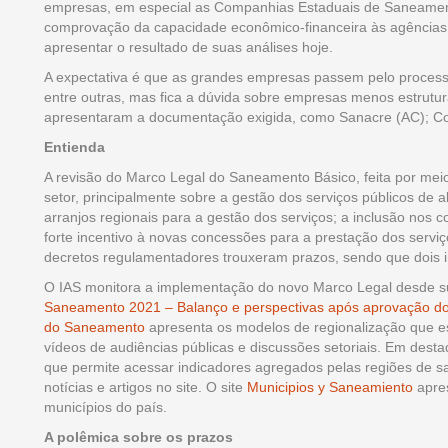
empresas, em especial as Companhias Estaduais de Saneament
comprovação da capacidade econômico-financeira às agências 
apresentar o resultado de suas análises hoje.
A expectativa é que as grandes empresas passem pelo proces
entre outras, mas fica a dúvida sobre empresas menos estrut
apresentaram a documentação exigida, como Sanacre (AC); Co
Entienda
A revisão do Marco Legal do Saneamento Básico, feita por mei
setor, principalmente sobre a gestão dos serviços públicos de
arranjos regionais para a gestão dos serviços; a inclusão nos 
forte incentivo à novas concessões para a prestação dos serviço
decretos regulamentadores trouxeram prazos, sendo que dois i
O IAS monitora a implementação do novo Marco Legal desde su
Saneamento 2021 – Balanço e perspectivas após aprovação do
do Saneamento
apresenta os modelos de regionalização que 
vídeos de audiências públicas e discussões setoriais. Em dest
que permite acessar indicadores agregados pelas regiões de sa
notícias e artigos no site. O site
Municipios y Saneamiento
apres
municípios do país.
A polêmica sobre os prazos