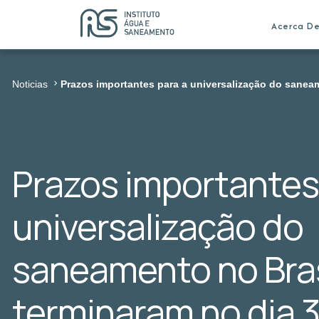
Acerca D
Noticias
Prazos importantes para a universalização do sanea
Prazos importantes
universalização do
saneamento no Bras
terminaram no dia 3