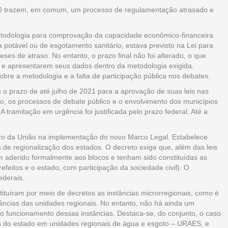
020 trazem, em comum, um processo de regulamentação atrasado e
etodologia para comprovação da capacidade econômico-financeira
 potável ou de esgotamento sanitário, estava previsto na Lei para
es de atraso. No entanto, o prazo final não foi alterado, o que
e apresentarem seus dados dentro da metodologia exigida.
obre a metodologia e a falta de participação pública nos debates.
 o prazo de até julho de 2021 para a aprovação de suas leis nas
, os processos de debate público e o envolvimento dos municípios
 tramitação em urgência foi justificada pelo prazo federal. Até a
eiro da União na implementação do novo Marco Legal. Estabelece
 de regionalização dos estados. O decreto exige que, além das leis
m aderido formalmente aos blocos e tenham sido constituídas as
efeitos e o estado, com participação da sociedade civil). O
ederais.
ituíram por meio de decretos as instâncias microrregionais, como é
tâncias das unidades regionais. No entanto, não há ainda um
 funcionamento dessas instâncias. Destaca-se, do conjunto, o caso
os do estado em unidades regionais de água e esgoto – URAES, e