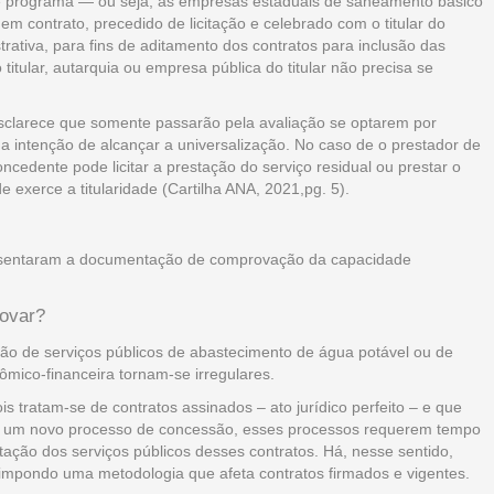
e programa — ou seja, as empresas estaduais de saneamento básico
 contrato, precedido de licitação e celebrado com o titular do
ativa, para fins de aditamento dos contratos para inclusão das
 titular, autarquia ou empresa pública do titular não precisa se
esclarece que somente passarão pela avaliação se optarem por
 a intenção de alcançar a universalização. No caso de o prestador de
oncedente pode licitar a prestação do serviço residual ou prestar o
e exerce a titularidade (Cartilha ANA, 2021,pg. 5).
esentaram a documentação de comprovação da capacidade
ovar?
ão de serviços públicos de abastecimento de água potável ou de
mico-financeira tornam-se irregulares.
is tratam-se de contratos assinados – ato jurídico perfeito – e que
r um novo processo de concessão, esses processos requerem tempo
tação dos serviços públicos desses contratos. Há, nesse sentido,
á impondo uma metodologia que afeta contratos firmados e vigentes.