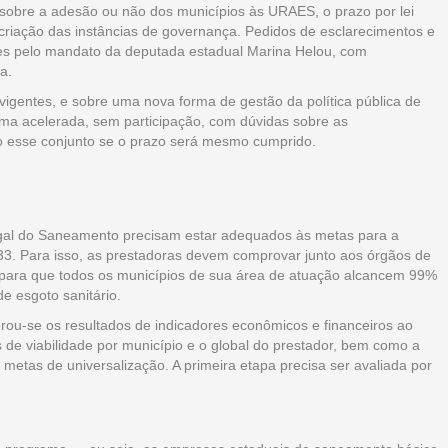
sobre a adesão ou não dos municípios às URAES, o prazo por lei
a criação das instâncias de governança. Pedidos de esclarecimentos e
les pelo mandato da deputada estadual Marina Helou, com
a.
vigentes, e sobre uma nova forma de gestão da política pública de
ma acelerada, sem participação, com dúvidas sobre as
odo esse conjunto se o prazo será mesmo cumprido.
egal do Saneamento precisam estar adequados às metas para a
33. Para isso, as prestadoras devem comprovar junto aos órgãos de
 para que todos os municípios de sua área de atuação alcancem 99%
e esgoto sanitário.
ou-se os resultados de indicadores econômicos e financeiros ao
 de viabilidade por município e o global do prestador, bem como a
 metas de universalização. A primeira etapa precisa ser avaliada por