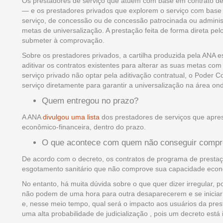
Os prestadores de serviço que atuem com base em contrato d
— e os prestadores privados que explorem o serviço com base em
serviço, de concessão ou de concessão patrocinada ou administr
metas de universalização. A prestação feita de forma direta pelo
submeter à comprovação.
Sobre os prestadores privados, a cartilha produzida pela ANA 
aditivar os contratos existentes para alterar as suas metas com
serviço privado não optar pela aditivação contratual, o Poder C
serviço diretamente para garantir a universalização na área ond
Quem entregou no prazo?
A ANA
divulgou uma lista
dos prestadores de serviços que apr
econômico-financeira, dentro do prazo.
O que acontece com quem não conseguir compr
De acordo com o decreto, os contratos de programa de prestaç
esgotamento sanitário que não comprove sua capacidade econô
No entanto, há muita dúvida sobre o que quer dizer irregular, po
não podem de uma hora para outra desaparecerem e se inicia
e, nesse meio tempo, qual será o impacto aos usuários da pres
uma alta probabilidade de judicialização , pois um decreto est