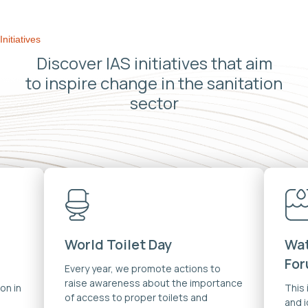
Initiatives
Discover IAS initiatives that aim
to inspire change in the sanitation
sector
World Toilet Day
Wat
Fo
Every year, we promote actions to
raise awareness about the importance
on in
This
of access to proper toilets and
and 