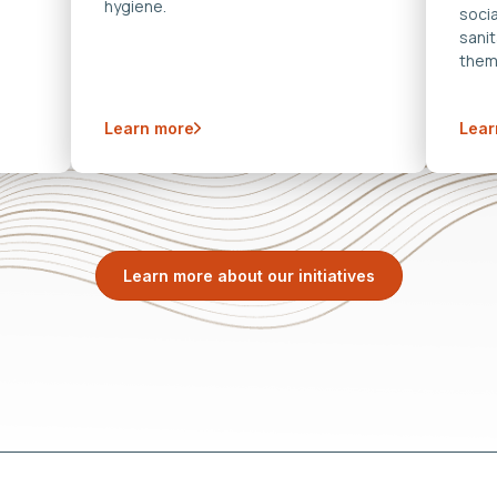
hygiene.
soci
sanit
them
Learn more
Lear
Learn more about our initiatives