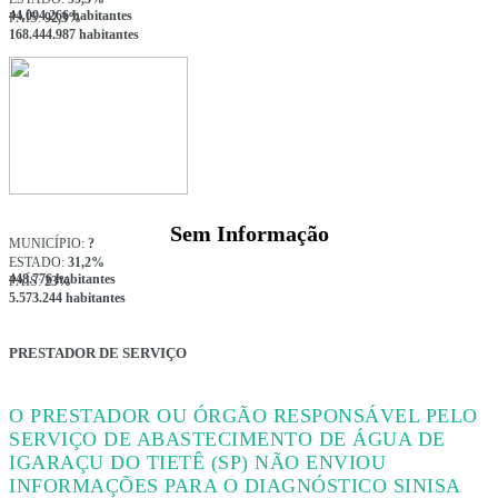
44.094.266 habitantes
PAÍS:
92,3%
168.444.987 habitantes
Sem Informação
MUNICÍPIO:
?
ESTADO:
31,2%
448.776 habitantes
PAÍS:
23%
5.573.244 habitantes
PRESTADOR DE SERVIÇO
O PRESTADOR OU ÓRGÃO RESPONSÁVEL PELO
SERVIÇO DE ABASTECIMENTO DE ÁGUA DE
IGARAÇU DO TIETÊ (SP) NÃO ENVIOU
INFORMAÇÕES PARA O DIAGNÓSTICO SINISA