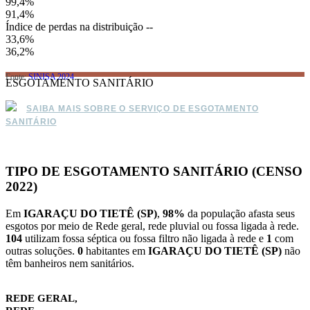
99,4%
91,4%
Índice de perdas na distribuição
--
33,6%
36,2%
Fonte:
SINISA 2024
ESGOTAMENTO SANITÁRIO
SAIBA MAIS SOBRE O SERVIÇO DE ESGOTAMENTO
SANITÁRIO
TIPO DE ESGOTAMENTO SANITÁRIO (CENSO
2022)
Em
IGARAÇU DO TIETÊ (SP)
,
98%
da população afasta seus
esgotos por meio de Rede geral, rede pluvial ou fossa ligada à rede.
104
utilizam fossa séptica ou fossa filtro não ligada à rede e
1
com
outras soluções.
0
habitantes em
IGARAÇU DO TIETÊ (SP)
não
têm banheiros nem sanitários.
REDE GERAL,