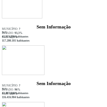
Sem Informação
MUNICÍPIO:
?
N/A
ESTADO:
93,3%
42.633.396 habitantes
PAÍS:
62,3%
117.280.181 habitantes
Sem Informação
MUNICÍPIO:
?
N/A
ESTADO:
96%
42.487.546 habitantes
PAÍS:
68,4%
116.416.984 habitantes