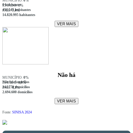
MUNICÍPIO:
0%
0 habitantes
ESTADO:
1%
456.545 habitantes
PAÍS:
7,4%
14.820.995 habitantes
VER MAIS
Não há
MUNICÍPIO:
0%
Não há domicílios
ESTADO:
1,9%
244.770 domicílios
PAÍS:
4,3%
2.694.600 domicílios
VER MAIS
Fonte:
SINISA 2024