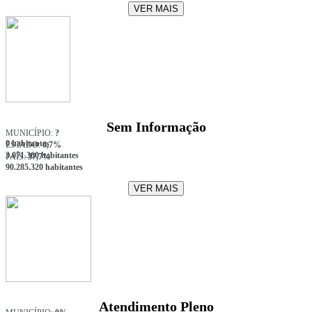
VER MAIS
Sem Informação
MUNICÍPIO:
?
0 habitantes
ESTADO:
6,7%
3.071.360 habitantes
PAÍS:
37,7%
90.285.320 habitantes
VER MAIS
Atendimento Pleno