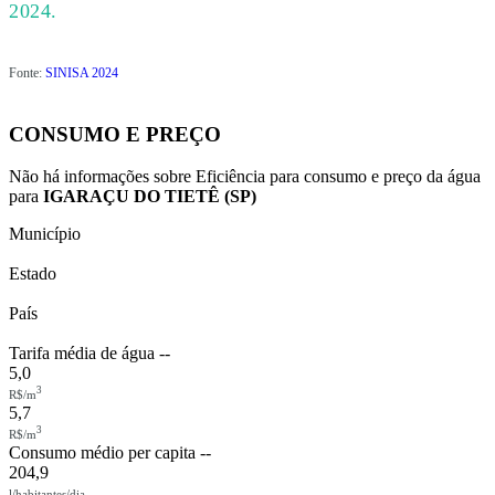
2024.
Fonte:
SINISA 2024
CONSUMO E PREÇO
Não há informações sobre Eficiência para consumo e preço da água
para
IGARAÇU DO TIETÊ (SP)
Município
Estado
País
Tarifa média de água
--
5,0
3
R$/m
5,7
3
R$/m
Consumo médio per capita
--
204,9
l/habitantes/dia