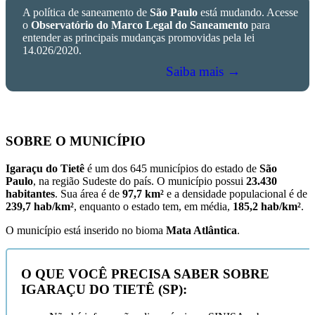
A política de saneamento de
São Paulo
está mudando. Acesse
o
Observatório do Marco Legal do Saneamento
para
entender as principais mudanças promovidas pela lei
14.026/2020.
Saiba mais →
SOBRE O MUNICÍPIO
Igaraçu do Tietê
é um dos 645 municípios do estado de
São
Paulo
, na região Sudeste do país. O município possui
23.430
habitantes
. Sua área é de
97,7 km²
e a densidade populacional é de
239,7 hab/km²
, enquanto o estado tem, em média,
185,2 hab/km²
.
O município está inserido no bioma
Mata Atlântica
.
O QUE VOCÊ PRECISA SABER SOBRE
IGARAÇU DO TIETÊ (SP):