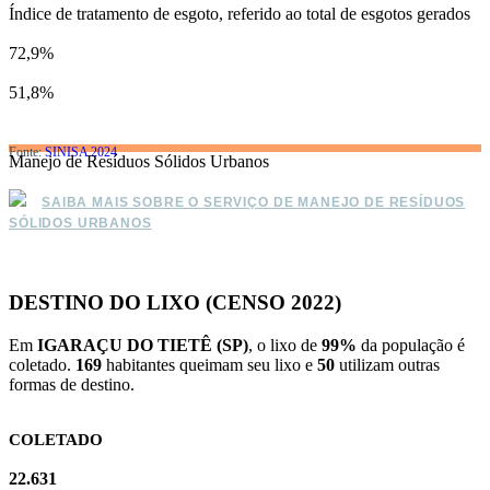
Índice de tratamento de esgoto, referido ao total de esgotos gerados
72,9%
51,8%
Fonte:
SINISA 2024
Manejo de Resíduos Sólidos Urbanos
SAIBA MAIS SOBRE O SERVIÇO DE MANEJO DE RESÍDUOS
SÓLIDOS URBANOS
DESTINO DO LIXO (CENSO 2022)
Em
IGARAÇU DO TIETÊ (SP)
, o lixo de
99%
da população é
coletado.
169
habitantes queimam seu lixo e
50
utilizam outras
formas de destino.
COLETADO
22.631