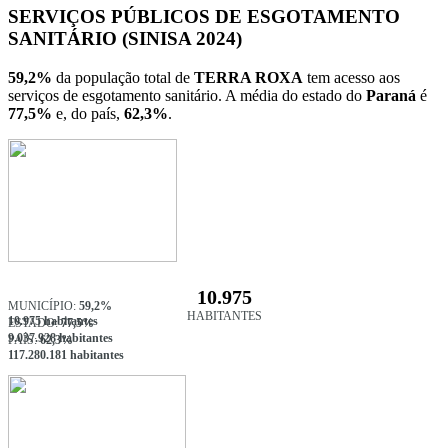
SERVIÇOS PÚBLICOS DE ESGOTAMENTO
SANITÁRIO (SINISA 2024)
59,2%
da população total de
TERRA ROXA
tem acesso aos
serviços de esgotamento sanitário. A média do estado do
Paraná
é
77,5%
e, do país,
62,3%
.
10.975
MUNICÍPIO:
59,2%
HABITANTES
10.975 habitantes
ESTADO:
77,5%
9.037.928 habitantes
PAÍS:
62,3%
117.280.181 habitantes