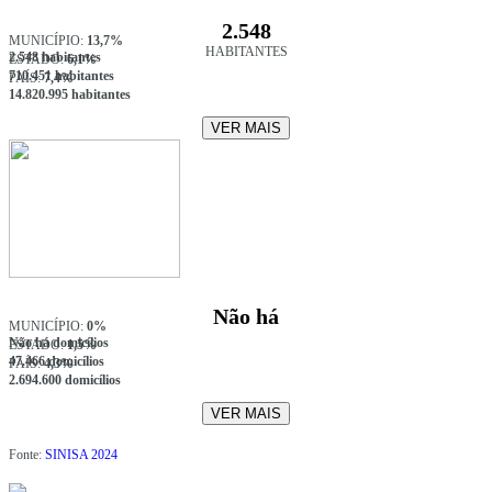
2.548
MUNICÍPIO:
13,7%
HABITANTES
2.548 habitantes
ESTADO:
6,1%
710.451 habitantes
PAÍS:
7,4%
14.820.995 habitantes
VER MAIS
Não há
MUNICÍPIO:
0%
Não há domicílios
ESTADO:
1,5%
47.466 domicílios
PAÍS:
4,3%
2.694.600 domicílios
VER MAIS
Fonte:
SINISA 2024