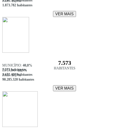
1.241.705 habitantes
PAÍS:
15,9%
1.873.782 habitantes
VER MAIS
7.573
MUNICÍPIO:
40,8%
HABITANTES
7.573 habitantes
ESTADO:
22,5%
2.622.410 habitantes
PAÍS:
37,7%
90.285.320 habitantes
VER MAIS