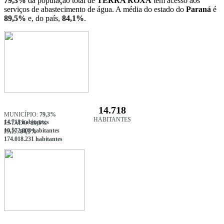
79,3%
da população total de
TERRA ROXA
tem acesso aos
serviços de abastecimento de água. A média do estado do
Paraná
é
89,5%
e, do país,
84,1%
.
14.718
MUNICÍPIO:
79,3%
HABITANTES
14.718 habitantes
ESTADO:
89,5%
10.572.808 habitantes
PAÍS:
84,1%
174.018.231 habitantes