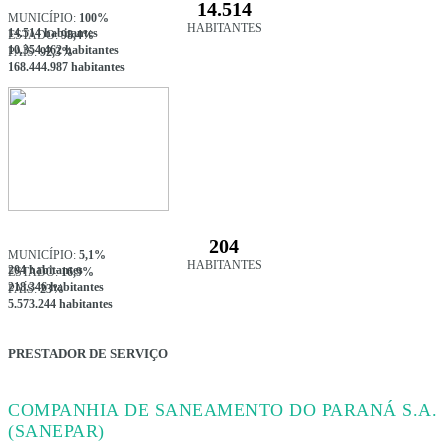
14.514
MUNICÍPIO:
100%
HABITANTES
14.514 habitantes
ESTADO:
98,4%
10.354.462 habitantes
PAÍS:
92,3%
168.444.987 habitantes
204
MUNICÍPIO:
5,1%
HABITANTES
204 habitantes
ESTADO:
16,9%
218.346 habitantes
PAÍS:
23%
5.573.244 habitantes
PRESTADOR DE SERVIÇO
COMPANHIA DE SANEAMENTO DO PARANÁ S.A.
(SANEPAR)