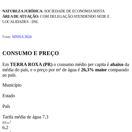
NATUREZA JURÍDICA:
SOCIEDADE DE ECONOMIA MISTA
ÁREA DE ATUAÇÃO:
COM DELEGAÇÃO ATENDENDO SEDE E
LOCALIDADES - DSL
Fonte:
SINISA 2024
CONSUMO E PREÇO
Em
TERRA ROXA (PR)
o consumo médio per capita é
abaixo
da
média do país, e o preço por m³ de água é
26,3% maior
comparado
ao país.
Município
Estado
País
Tarifa média de água
7,3
3
R$/m
6,2