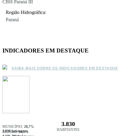
CBH Paraná III
Região Hidrográfica:
Paraná
INDICADORES EM DESTAQUE
SAIBA MAIS SOBRE OS INDICADORES EM DESTAQUE
3.830
MUNICÍPIO:
20,7%
HABITANTES
3.830 habitantes
ESTADO:
10,5%