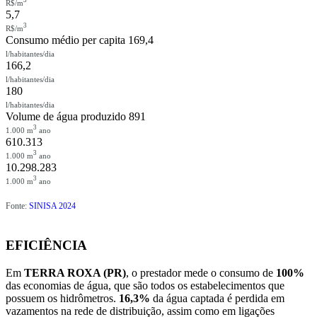
3
R$/m
5,7
3
R$/m
Consumo médio per capita
169,4
l/habitantes/dia
166,2
l/habitantes/dia
180
l/habitantes/dia
Volume de água produzido
891
3
1.000 m
ano
610.313
3
1.000 m
ano
10.298.283
3
1.000 m
ano
Fonte:
SINISA 2024
EFICIÊNCIA
Em
TERRA ROXA (PR)
, o prestador mede o consumo de
100%
das economias de água, que são todos os estabelecimentos que
possuem os hidrômetros.
16,3%
da água captada é perdida em
vazamentos na rede de distribuição, assim como em ligações