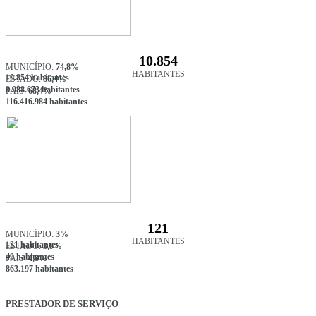
10.854
MUNICÍPIO:
74,8%
HABITANTES
10.854 habitantes
ESTADO:
86,4%
8.988.673 habitantes
PAÍS:
68,4%
116.416.984 habitantes
121
MUNICÍPIO:
3%
HABITANTES
121 habitantes
ESTADO:
3,9%
49 habitantes
PAÍS:
4,8%
863.197 habitantes
PRESTADOR DE SERVIÇO