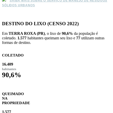
SAIBA MAIS SOBRE O SERVIÇO DE MANEJO DE RESÍDUOS
SÓLIDOS URBANOS
DESTINO DO LIXO (CENSO 2022)
Em
TERRA ROXA (PR)
, o lixo de
90,6%
da população é
coletado.
1.577
habitantes queimam seu lixo e
77
utilizam outras
formas de destino.
COLETADO
16.409
habitantes
90,6%
QUEIMADO
NA
PROPRIEDADE
1.577