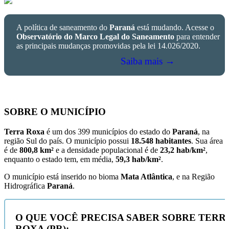
A política de saneamento do
Paraná
está mudando. Acesse o
Observatório do Marco Legal do Saneamento
para entender
as principais mudanças promovidas pela lei 14.026/2020.
Saiba mais →
SOBRE O MUNICÍPIO
Terra Roxa
é um dos 399 municípios do estado do
Paraná
, na
região Sul do país. O município possui
18.548 habitantes
. Sua área
é de
800,8 km²
e a densidade populacional é de
23,2 hab/km²
,
enquanto o estado tem, em média,
59,3 hab/km²
.
O município está inserido no bioma
Mata Atlântica
, e na Região
Hidrográfica
Paraná
.
O QUE VOCÊ PRECISA SABER SOBRE TERR
ROXA (PR):