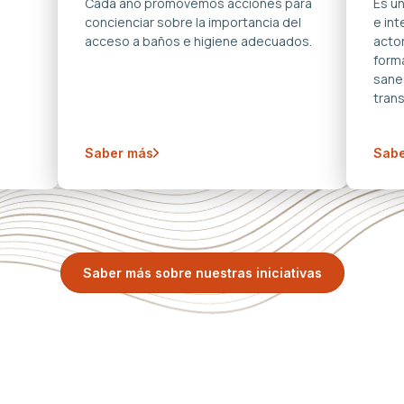
s
Cada año promovemos acciones para
Es u
concienciar sobre la importancia del
e in
acceso a baños e higiene adecuados.
acto
forma
sane
trans
Saber más
Sabe
Saber más sobre nuestras iniciativas