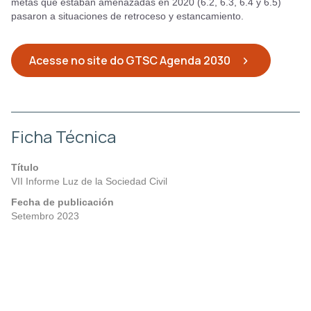
metas que estaban amenazadas en 2020 (6.2, 6.3, 6.4 y 6.5)
pasaron a situaciones de retroceso y estancamiento.
Acesse no site do GTSC Agenda 2030
Ficha Técnica
Título
VII Informe Luz de la Sociedad Civil
Fecha de publicación
Setembro 2023
Posts
Anterior
Próximo
navigation