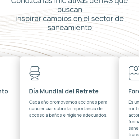
Conozca las iniciativas del IAS que
buscan
inspirar cambios en el sector de
saneamiento
nto
Día Mundial del Retrete
For
s
Cada año promovemos acciones para
Es u
concienciar sobre la importancia del
e in
acceso a baños e higiene adecuados.
acto
forma
sane
trans