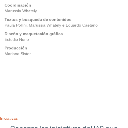
Coordinación
Marussia Whately
Textos y búsqueda de contenidos
Paula Pollini, Marussia Whately e Eduardo Caetano
Diseño y maquetación gráfica
Estudio Nono
Producción
Mariana Sister
Posts
Anterior
Próximo
navigation
Iniciativas