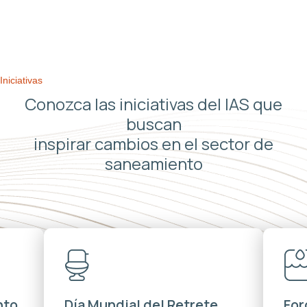
Iniciativas
Conozca las iniciativas del IAS que
buscan
inspirar cambios en el sector de
saneamiento
nto
Día Mundial del Retrete
For