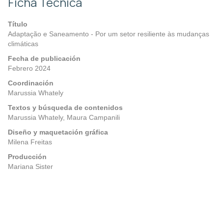
Ficha Técnica
Título
Adaptação e Saneamento - Por um setor resiliente às mudanças
climáticas
Fecha de publicación
Febrero 2024
Coordinación
Marussia Whately
Textos y búsqueda de contenidos
Marussia Whately, Maura Campanili
Diseño y maquetación gráfica
Milena Freitas
Producción
Mariana Sister
Posts
Anterior
Próximo
navigation