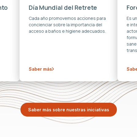
nto
Día Mundial del Retrete
For
s
Cada año promovemos acciones para
Es u
concienciar sobre la importancia del
e in
acceso a baños e higiene adecuados.
acto
forma
sane
trans
Saber más
Sabe
Saber más sobre nuestras iniciativas