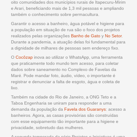
oito comunidades dos municípios rurais de Itapecuru-Mirim
e Arari, beneficiando mais de 1,3 mil pessoas e ampliando
também o conhecimento sobre permacultura.
Garantir o acesso a banheiro, água potável e higiene para
a população em situação de rua são o foco dos projetos
realizados pelas organizações
Banho de Gato
y
No Setor
.
Durante a pandemia, a atuação delas foi fundamental para
a dignidade de milhares de pessoas sem endereço fixo.
O
Cocôzap
inova ao utilizar o WhatsApp, uma ferramenta
que praticamente todo mundo tem acesso, para coletar
dados sobre saneamento no Complexo de Favelas da
Maré. Pode mandar foto, áudio, vídeo, o importante é
registrar e denunciar a falta de esgoto, água e coleta de
lixo.
Também na cidade do Rio de Janeiro, a ONG Teto e a
Taboa Engenharia se uniram para responder a uma
demanda da população da
Favela dos Guaranys
: acesso a
banheiros. Agora, as casas provisórias são construídas
com esse equipamento tão importante para a higiene e
privacidade, sobretudo das mulheres.
A segunda temporada da série Projetos e Iniciativas é uma