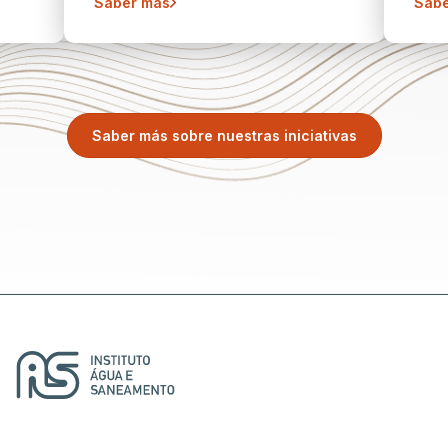
Saber más
Sabe
Saber más sobre nuestras iniciativas