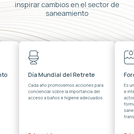
inspirar cambios en el sector de
saneamiento
nto
Día Mundial del Retrete
For
s
Cada año promovemos acciones para
Es u
concienciar sobre la importancia del
e in
acceso a baños e higiene adecuados.
acto
forma
sane
trans