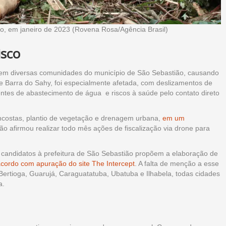
o, em janeiro de 2023 (Rovena Rosa/Agência Brasil)
isco
 em diversas comunidades do município de São Sebastião, causando
e Barra do Sahy, foi especialmente afetada, com deslizamentos de
entes de abastecimento de água e riscos à saúde pelo contato direto
 encostas, plantio de vegetação e drenagem urbana,
em um
ção afirmou realizar todo mês ações de fiscalização via drone para
 candidatos à prefeitura de São Sebastião propõem a elaboração de
cordo com apuração do site The Intercept
. A falta de menção a esse
ertioga, Guarujá, Caraguatatuba, Ubatuba e Ilhabela, todas cidades
a.