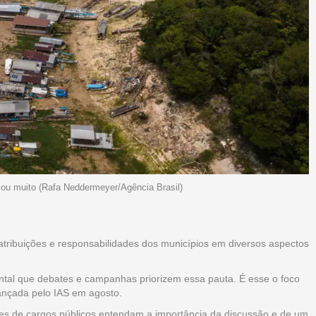
xou muito (Rafa Neddermeyer/Agência Brasil)
e atribuições e responsabilidades dos municípios em diversos aspectos
ntal que debates e campanhas priorizem essa pauta. É esse o foco
lançada pelo IAS em agosto.
es de cargos públicos entendam a importância da discussão e de um