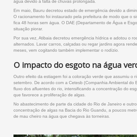
água devido à falta de chuvas prolongada.
Em maio, Bauru decretou estado de emergência devido a diminu
O racionamento foi instaurado pela prefeitura de modo que o sis
fica 48 horas sem água. O DAE (Departamento de Água e Esgot
situação piorar.
Por sua vez, Atibaia decretou emergência hídrica e adotou o ro
alternados. Lavar carros, calçadas ou regar jardins agora ren
meses, vem cogitando também implementar o rodízio.
O impacto do esgoto na água ver
Outro efeito da estiagem foi a coloração verde que assumiu o ri
setembro. De acordo com a Cetesb (Companhia Ambiental do Es
fluxo dos afluentes do rio, intensificando a concentração do es
que favorece a proliferação de algas.
No abastecimento de parte da cidade do Rio de Janeiro e outr
concentração de algas na Bacia do Rio Guandu, a poucos metro
de mau cheiro na água que chegava às torneiras.