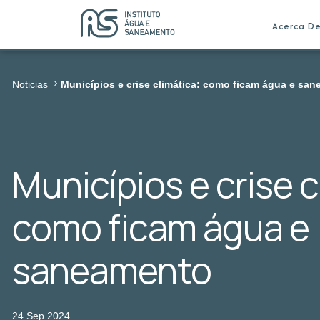
Acerca D
Noticias
Municípios e crise climática: como ficam água e sa
Municípios e crise c
como ficam água e
saneamento
24 Sep 2024