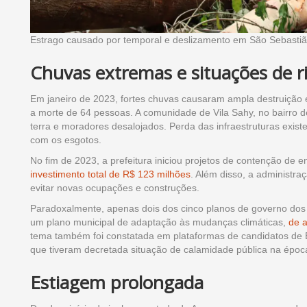
Estrago causado por temporal e deslizamento em São Sebastiã
Chuvas extremas e situações de r
Em janeiro de 2023, fortes chuvas causaram ampla destruição
a morte de 64 pessoas. A comunidade de Vila Sahy, no bairro d
terra e moradores desalojados. Perda das infraestruturas exist
com os esgotos.
No fim de 2023, a prefeitura iniciou projetos de contenção de
investimento total de R$ 123 milhões
. Além disso, a administra
evitar novas ocupações e construções.
Paradoxalmente, apenas dois dos cinco planos de governo dos
um plano municipal de adaptação às mudanças climáticas,
de a
tema também foi constatada em plataformas de candidatos de B
que tiveram decretada situação de calamidade pública na époc
Estiagem prolongada