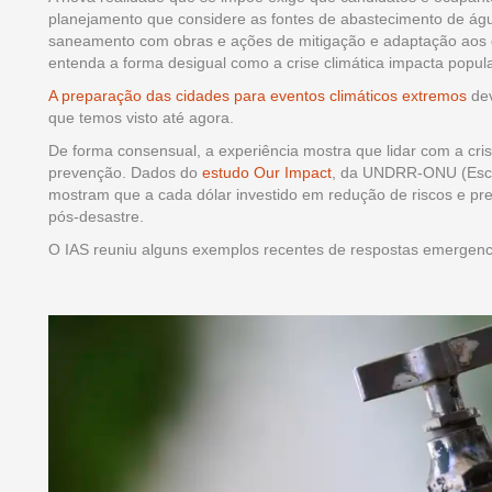
planejamento que considere as fontes de abastecimento de águ
saneamento com obras e ações de mitigação e adaptação aos e
entenda a forma desigual como a crise climática impacta popul
A preparação das cidades para eventos climáticos extremos
dev
que temos visto até agora.
De forma consensual, a experiência mostra que lidar com a cris
prevenção. Dados do
estudo Our Impact
, da UNDRR-ONU (Escri
mostram que a cada dólar investido em redução de riscos e 
pós-desastre.
O IAS reuniu alguns exemplos recentes de respostas emergencia