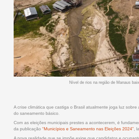
Nível de rios na região de Manaus bai
A crise climática que castiga o Brasil atualmente joga luz sobr
do saneamento básico.
Com as eleições municipais prestes a acontecerem, é fundame
da publicação
“Municípios e Saneamento nas Eleições 2024”
, 
A nova realidade que se impõe exige que candidatos e ocupant