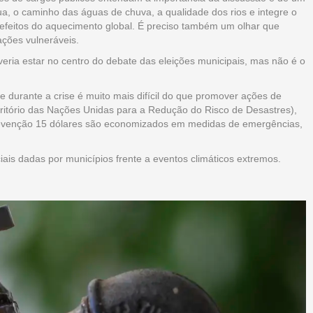
a, o caminho das águas de chuva, a qualidade dos rios e integre o
feitos do aquecimento global. É preciso também um olhar que
ações vulneráveis.
eria estar no centro do debate das eleições municipais, mas não é o
e durante a crise é muito mais difícil do que promover ações de
tório das Nações Unidas para a Redução do Risco de Desastres),
prevenção 15 dólares são economizados em medidas de emergências,
is dadas por municípios frente a eventos climáticos extremos.