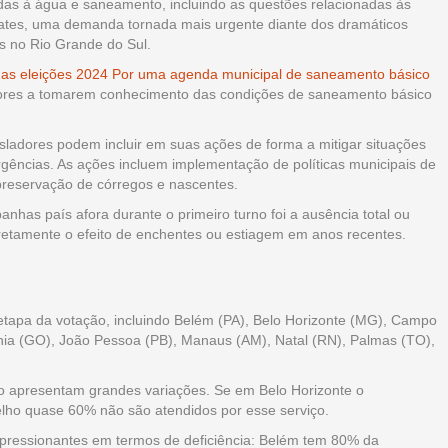
adas à água e saneamento, incluindo as questões relacionadas às
ates, uma demanda tornada mais urgente diante dos dramáticos
s no Rio Grande do Sul.
nas eleições 2024 Por uma agenda municipal de saneamento básico
eitores a tomarem conhecimento das condições de saneamento básico
isladores podem incluir em suas ações de forma a mitigar situações
gências. As ações incluem implementação de políticas municipais de
preservação de córregos e nascentes.
has país afora durante o primeiro turno foi a ausência total ou
retamente o efeito de enchentes ou estiagem em anos recentes.
a etapa da votação, incluindo Belém (PA), Belo Horizonte (MG), Campo
ânia (GO), João Pessoa (PB), Manaus (AM), Natal (RN), Palmas (TO),
o apresentam grandes variações. Se em Belo Horizonte o
lho quase 60% não são atendidos por esse serviço.
ressionantes em termos de deficiência: Belém tem 80% da