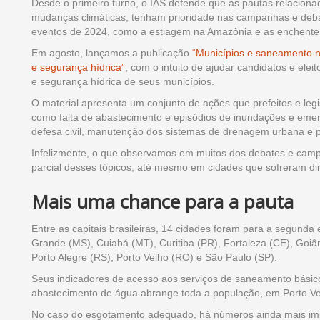
Desde o primeiro turno, o IAS defende que as pautas relacion
mudanças climáticas, tenham prioridade nas campanhas e deb
eventos de 2024, como a estiagem na Amazônia e as enchente
Em agosto, lançamos a publicação
“Municípios e saneamento 
e segurança hídrica”
, com o intuito de ajudar candidatos e el
e segurança hídrica de seus municípios.
O material apresenta um conjunto de ações que prefeitos e leg
como falta de abastecimento e episódios de inundações e emer
defesa civil, manutenção dos sistemas de drenagem urbana e 
Infelizmente, o que observamos em muitos dos debates e campan
parcial desses tópicos, até mesmo em cidades que sofreram di
Mais uma chance para a pauta
Entre as capitais brasileiras, 14 cidades foram para a segund
Grande (MS), Cuiabá (MT), Curitiba (PR), Fortaleza (CE), Goi
Porto Alegre (RS), Porto Velho (RO) e São Paulo (SP).
Seus indicadores de acesso aos serviços de saneamento básic
abastecimento de água abrange toda a população, em Porto Ve
No caso do esgotamento adequado, há números ainda mais imp