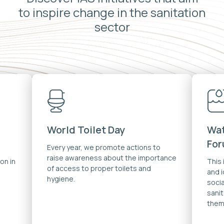
to inspire change in the sanitation
sector
World Toilet Day
Wat
Fo
Every year, we promote actions to
raise awareness about the importance
on in
This
of access to proper toilets and
and 
hygiene.
soci
sanit
them