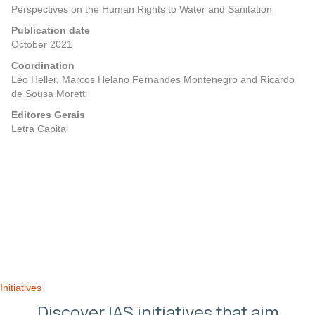
Perspectives on the Human Rights to Water and Sanitation
Publication date
October 2021
Coordination
Léo Heller, Marcos Helano Fernandes Montenegro and Ricardo
de Sousa Moretti
Editores Gerais
Letra Capital
Posts
Previous
Next
navigation
Initiatives
Discover IAS initiatives that aim