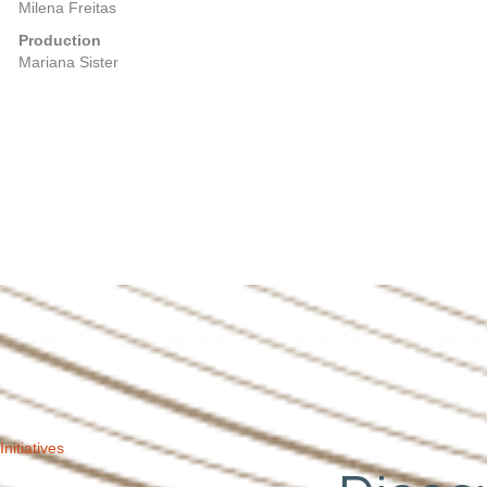
Milena Freitas
Production
Mariana Sister
Posts
Previous
navigation
Initiatives