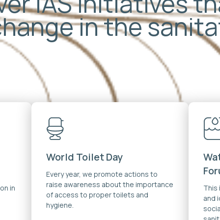
er IAS initiatives t
change in the sanit
World Toilet Day
Wat
Fo
Every year, we promote actions to
raise awareness about the importance
on in
This
of access to proper toilets and
and 
hygiene.
soci
sanit