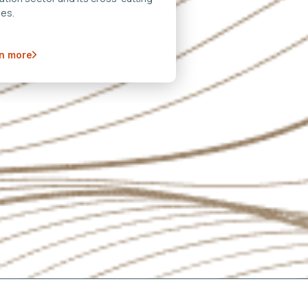
es.
n more