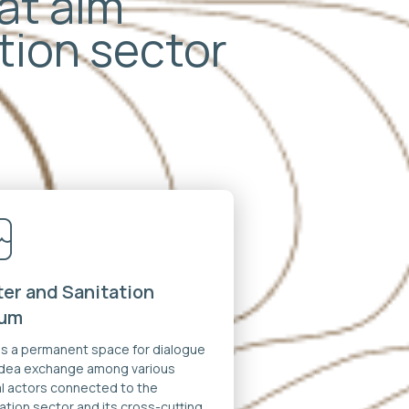
hat aim
ation sector
er and Sanitation
rum
 is a permanent space for dialogue
idea exchange among various
al actors connected to the
ation sector and its cross-cutting