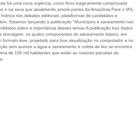
icas há uma nova urgência, como ficou tragicamente comprovado
s e na seca que atualmente assola partes da Amazônia.Para o IAS,
ídrica nos debates eleitorais, plataformas de candidatos e
ário. Estamos lançando a publicação “Municípios e saneamento nas
candidatos sobre a importância desses temas.A publicação traz dados
xo e drenagem, os quatro componentes do saneamento básico, em
formato leve, projetado para boa visualização no computador e no
lação sem acesso a água e saneamento e coleta de lixo se encontra
cima de 100 mil habitantes que estão as maiores parcelas da
a.