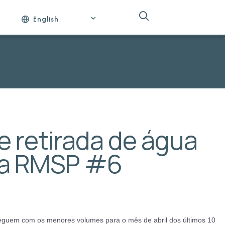
English
 retirada de água
da RMSP #6
seguem com os menores volumes para o mês de abril dos últimos 10