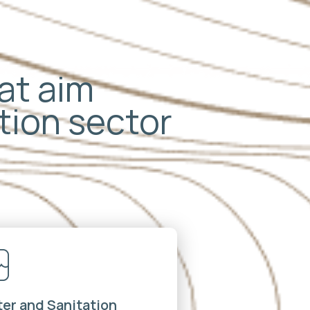
hat aim
ation sector
er and Sanitation