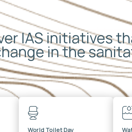
er IAS initiatives t
change in the sanit
World Toilet Day
Wat