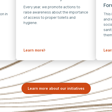
Fo
Every year, we promote actions to
raise awareness about the importance
on in
This
of access to proper toilets and
and 
hygiene.
soci
sanit
them
Learn more
Lear
Learn more about our initiatives