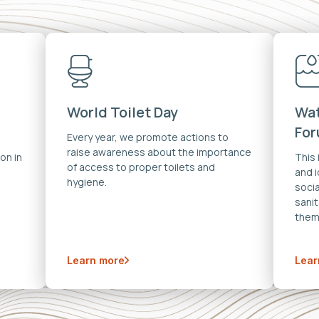
World Toilet Day
Wat
Fo
Every year, we promote actions to
raise awareness about the importance
on in
This
of access to proper toilets and
and 
hygiene.
soci
sanit
them
Learn more
Lear