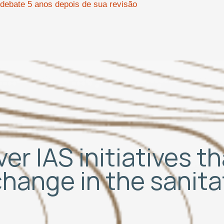
ebate 5 anos depois de sua revisão
er IAS initiatives t
change in the sanit