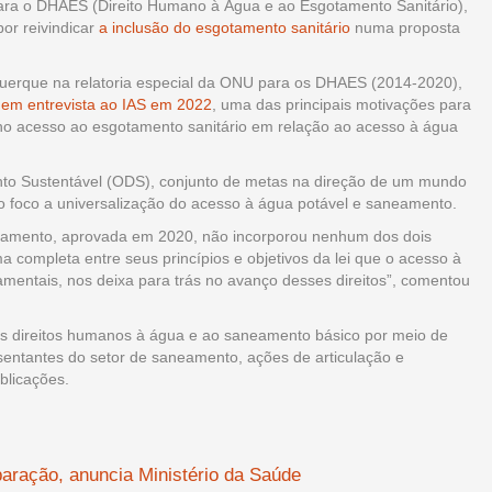
para o DHAES (Direito Humano à Água e ao Esgotamento Sanitário),
or reivindicar
a inclusão do esgotamento sanitário
numa proposta
uquerque na relatoria especial da ONU para os DHAES (2014-2020),
,
em entrevista ao IAS em 2022
, uma das principais motivações para
no acesso ao esgotamento sanitário em relação ao acesso à água
to Sustentável (ODS), conjunto de metas na direção de um mundo
mo foco a universalização do acesso à água potável e saneamento.
eamento, aprovada em 2020, não incorporou nenhum dos dois
ma completa entre seus princípios e objetivos da lei que o acesso à
mentais, nos deixa para trás no avanço desses direitos”, comentou
s direitos humanos à água e ao saneamento básico por meio de
sentantes do setor de saneamento, ações de articulação e
blicações.
ração, anuncia Ministério da Saúde