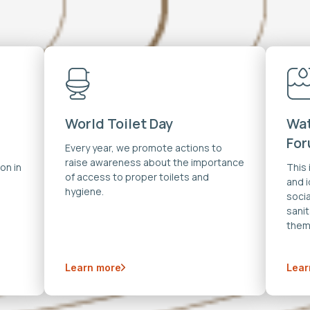
World Toilet Day
Wat
Fo
Every year, we promote actions to
raise awareness about the importance
on in
This
of access to proper toilets and
and 
hygiene.
soci
sanit
them
Learn more
Lear