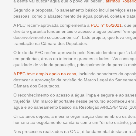
a gente vai buscar água que o povo vai beber”,
afirmou Rogéri
Segundo a proposta, “o saneamento básico inclui serviços esse
pessoas, como o abastecimento de água potável, coleta e trat
A PEC recém-aprovada complementa a
PEC n° 06/2021
, que p
direito e garantia fundamentais o acesso à água potável “em q
desenvolvimento socioeconômico”. Este projeto, que teve ori
tramitação na Câmara dos Deputados.
O texto da PEC recém-aprovada pelo Senado lembra que “a falt
em periferias, áreas do interior e grandes cidades. “As conseq
qualidade de vida da população, principalmente da parcela mais
A PEC teve amplo apoio na casa
, incluindo senadores da oposi
destacar a aprovação da revisão do Marco Legal do Saneament
Câmara dos Deputados.
O reconhecimento do acesso à água limpa e segura e ao sane
trajetória. Um marco importante nesse percurso aconteceu em
água e ao saneamento básico na Resolução A/RES/64/292 (10857
Cinco anos depois, a mesma organização desmembrou os dois 
humano ao esgotamento sanitário como um “direito distinto, p
Nos processos realizados na ONU, é fundamental destacar a at