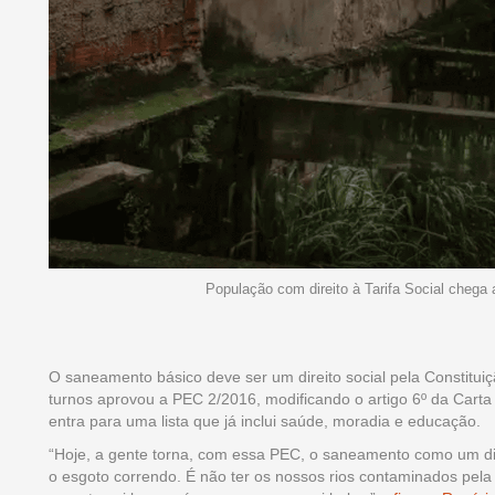
População com direito à Tarifa Social chega
O saneamento básico deve ser um direito social pela Constituiç
turnos aprovou a PEC 2/2016, modificando o artigo 6º da Carta
entra para uma lista que já inclui saúde, moradia e educação.
“Hoje, a gente torna, com essa PEC, o saneamento como um dire
o esgoto correndo. É não ter os nossos rios contaminados pela