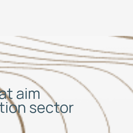
hat aim
ation sector