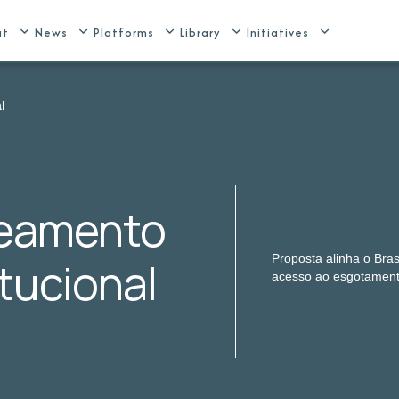
ut
News
Platforms
Library
Initiatives
l
neamento
Proposta alinha o Bra
tucional
acesso ao esgotamento