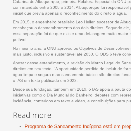
Catarina de Albuquerque, primeira Relatora Especial da ONU 
com mandato entre 2008 e 2014. Albuquerque foi responsável p
inicial que previa apenas o reconhecimento do direito à água.
Em 2015, o engenheiro brasileiro Leo Heller, sucessor de Alb
encabeçou o desmembramento dos dois direitos. Segundo ele
essa separação foi de que existe uma defasagem muito maior 
potável.
No mesmo ano, a ONU aprovou os Objetivos de Desenvolvimen
mais justo, inclusivo e sustentável até 2030. O ODS 6 teve co
Apesar desse entendimento, a revisão do Marco Legal do San
direitos em seu texto. “A oportunidade perdida de incluir de for
água limpa e segura e ao saneamento básico são direitos funda
o IAS em texto publicado em 2022.
Desde sua fundação, também em 2019, o IAS apoia a pauta do
iniciativas como o Dia Mundial do Banheiro, debates com repre
incidência, conteúdos em texto e vídeo, e contribuições para pu
Read more
Programa de Saneamento Indígena está em prepa