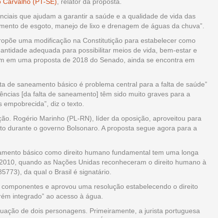
o Carvalho (PT-SE)
, relator da proposta.
nciais que ajudam a garantir a saúde e a qualidade de vida das
amento de esgoto, manejo de lixo e drenagem de águas da chuva”.
ropõe uma modificação na Constitutição para estabelecer como
uantidade adequada para possibilitar meios de vida, bem-estar e
gem em uma proposta de 2018 do Senado, ainda se encontra em
a de saneamento básico é problema central para a falta de saúde”
uências [da falta de saneamento] têm sido muito graves para a
 empobrecida”, diz o texto.
ção. Rogério Marinho (PL-RN), líder da oposição, aproveitou para
o durante o governo Bolsonaro. A proposta segue agora para a
amento básico como direito humano fundamental tem uma longa
 2010, quando as Nações Unidas reconheceram o direito humano à
73), da qual o Brasil é signatário.
componentes e aprovou uma resolução estabelecendo o direito
orém integrado” ao acesso à água.
uação de dois personagens. Primeiramente, a jurista portuguesa