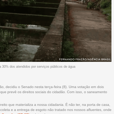
 a 30% dos atendidos por serviços públicos de água
ão, decidiu o Senado nesta terça-feira (8). Uma votação em dois
 que prevê os direitos sociais do cidadão. Com isso, o saneamento
ito que materializa a nossa cidadania. É não ter, na porta de casa,
 coleta e a entrega de esgoto não tratado nos nossos afluentes, onde