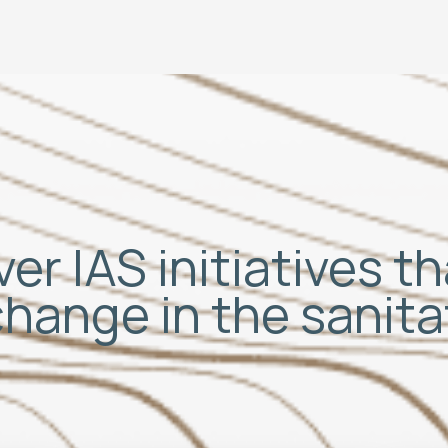
er IAS initiatives t
change in the sanit