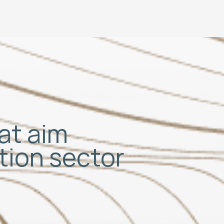
hat aim
ation sector