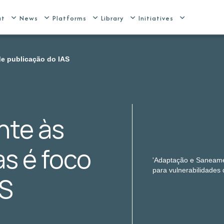
ut
News
Platforms
Library
Initiatives
de publicação do IAS
nte às
s é foco
'Adaptação e Saneamen
para vulnerabilidades
AS