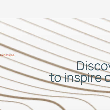
Initiatives
Discov
to inspire 