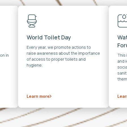
World Toilet Day
Wat
Fo
Every year, we promote actions to
raise awareness about the importance
on in
This
of access to proper toilets and
and 
hygiene.
soci
sanit
them
Learn more
Lear