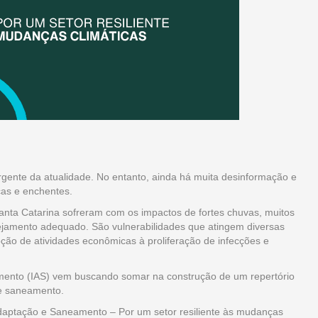
gente da atualidade. No entanto, ainda há muita desinformação e
cas e enchentes.
nta Catarina sofreram com os impactos de fortes chuvas, muitos
ejamento adequado. São vulnerabilidades que atingem diversas
rupção de atividades econômicas à proliferação de infecções e
mento (IAS) vem buscando somar na construção de um repertório
 de saneamento.
“Adaptação e Saneamento – Por um setor resiliente às mudanças