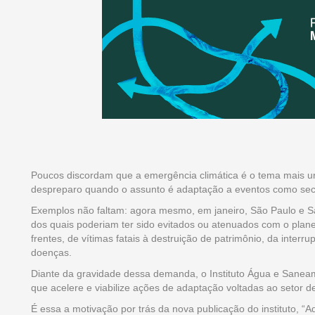
Poucos discordam que a emergência climática é o tema mais ur
despreparo quando o assunto é adaptação a eventos como se
Exemplos não faltam: agora mesmo, em janeiro, São Paulo e Sa
dos quais poderiam ter sido evitados ou atenuados com o plan
frentes, de vítimas fatais à destruição de patrimônio, da inter
doenças.
Diante da gravidade dessa demanda, o Instituto Água e Sanea
que acelere e viabilize ações de adaptação voltadas ao setor
É essa a motivação por trás da nova publicação do instituto, 