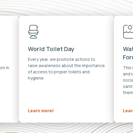
World Toilet Day
Wat
Fo
Every year, we promote actions to
raise awareness about the importance
on in
This
of access to proper toilets and
and 
hygiene.
soci
sanit
them
Learn more
Lear