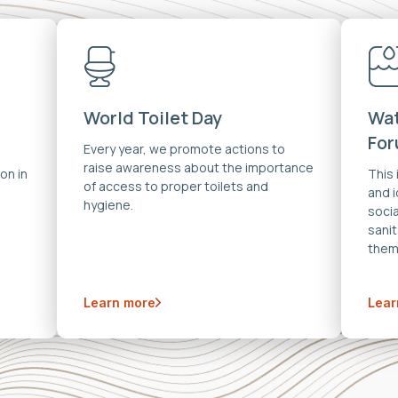
World Toilet Day
Wat
Fo
Every year, we promote actions to
raise awareness about the importance
on in
This
of access to proper toilets and
and 
hygiene.
soci
sanit
them
Learn more
Lear