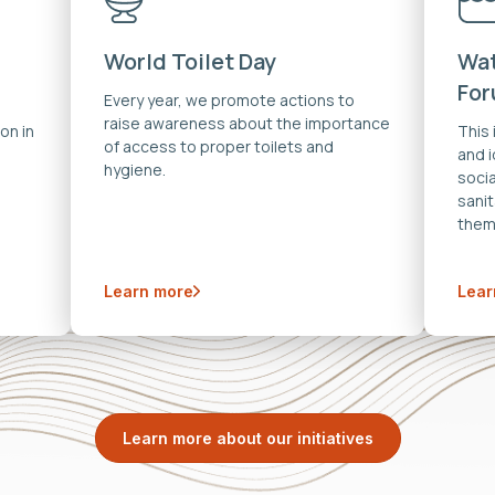
World Toilet Day
Wat
Fo
Every year, we promote actions to
raise awareness about the importance
on in
This
of access to proper toilets and
and 
hygiene.
soci
sanit
them
Learn more
Lear
Learn more about our initiatives