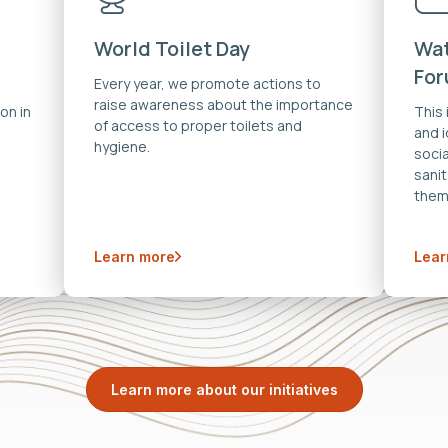
World Toilet Day
Wat
Fo
Every year, we promote actions to
raise awareness about the importance
on in
This
of access to proper toilets and
and 
hygiene.
soci
sanit
them
Learn more
Lear
Learn more about our initiatives