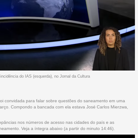
 incidência do IAS (esquerda), no Jornal da Cultura
S, foi convidada para falar sobre questões do saneamento em uma
 março. Compondo a bancada com ela estava José Carlos Mierzwa,
repâncias nos números de acesso nas cidades do país e as
amento. Veja a íntegra abaixo (a partir do minuto 14:46).