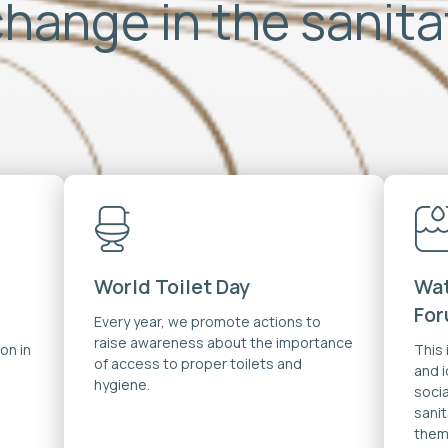
change in the sanit
World Toilet Day
Wat
Fo
Every year, we promote actions to
raise awareness about the importance
on in
This
of access to proper toilets and
and 
hygiene.
soci
sanit
them