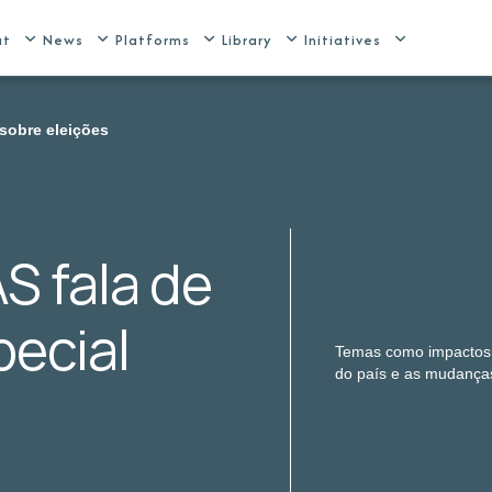
ut
News
Platforms
Library
Initiatives
 sobre eleições
AS fala de
ecial
Temas como impactos 
do país e as mudanças