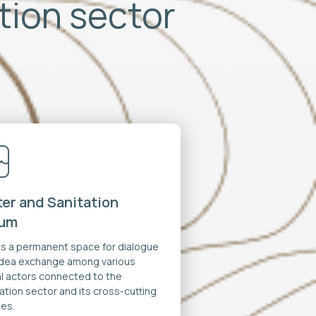
ation sector
er and Sanitation
rum
 is a permanent space for dialogue
idea exchange among various
al actors connected to the
ation sector and its cross-cutting
es.