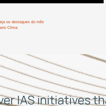
eja os destaques do mês
lano Clima
er IAS initiatives t