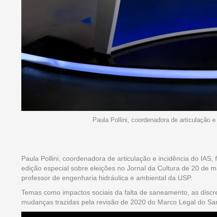
Paula Pollini, coordenadora de articulação e
Paula Pollini, coordenadora de articulação e incidência do IA
edição especial sobre eleições no Jornal da Cultura de 20 de
professor de engenharia hidráulica e ambiental da USP.
Temas como impactos sociais da falta de saneamento, as disc
mudanças trazidas pela revisão de 2020 do Marco Legal do Sane