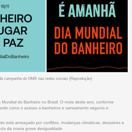
am da campanha do DMB nas redes sociais (Reprodução)
a Mundial do Banheiro no Brasil. O mote deste ano, conforme
rçando como o acesso a banheiros e saneamento seguros e
o está ameaçado por conflitos, mudanças climáticas, desastres e
ecto da nossa grave desigualdade.