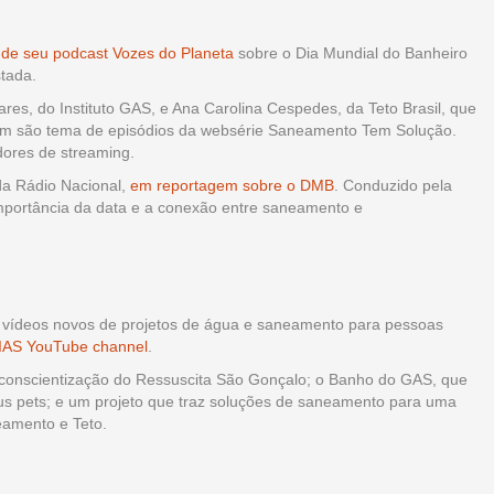
 de seu podcast Vozes do Planeta
sobre o Dia Mundial do Banheiro
stada.
res, do Instituto GAS, e Ana Carolina Cespedes, da Teto Brasil, que
bém são tema de episódios da websérie Saneamento Tem Solução.
dores de streaming.
da Rádio Nacional,
em reportagem sobre o DMB
. Conduzido pela
mportância da data e a conexão entre saneamento e
vídeos novos de projetos de água e saneamento para pessoas
 IAS YouTube channel
.
e conscientização do Ressuscita São Gonçalo; o Banho do GAS, que
us pets; e um projeto que traz soluções de saneamento para uma
eamento e Teto.