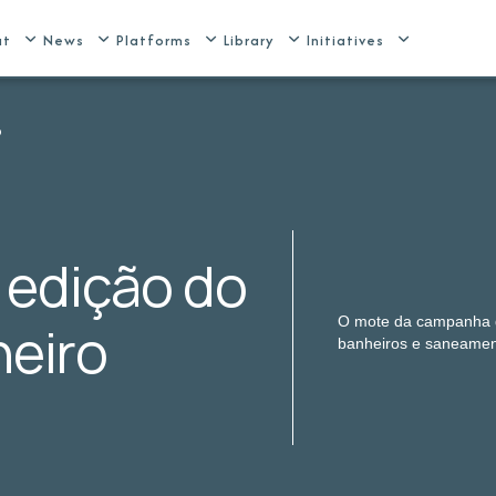
ut
News
Platforms
Library
Initiatives
o
 edição do
O mote da campanha de
heiro
banheiros e saneamen