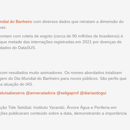
ndial do Banheiro
com diversos dados que retratam a dimensão do
eas.
contam com coleta de esgoto (cerca de 90 milhões de brasileiros) é
 que metade das internações registradas em 2021 por doenças de
o dados do DataSUS.
is, com resultados muito animadores. Os nomes abordados totalizam
gem do Dia Mundial do Banheiro para novos públicos. São perfis que
 a atuação do IAS.
luísabeserra
@annecatadora
@seligaprof
@diariasdogui
 Tide Setúbal, Instituto Yarandú, Árvore Água e Periferia em
ões publicaram conteúdo sobre a data, demonstrando a importância