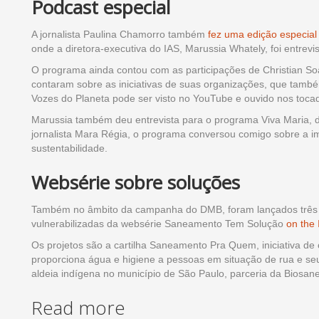
Podcast especial
A jornalista Paulina Chamorro também
fez uma edição especial
onde a diretora-executiva do IAS, Marussia Whately, foi entrevi
O programa ainda contou com as participações de Christian Soa
contaram sobre as iniciativas de suas organizações, que tam
Vozes do Planeta pode ser visto no YouTube e ouvido nos toca
Marussia também deu entrevista para o programa Viva Maria, 
jornalista Mara Régia, o programa conversou comigo sobre a i
sustentabilidade.
Websérie sobre soluções
Também no âmbito da campanha do DMB, foram lançados três 
vulnerabilizadas da websérie Saneamento Tem Solução
on the
Os projetos são a cartilha Saneamento Pra Quem, iniciativa d
proporciona água e higiene a pessoas em situação de rua e se
aldeia indígena no município de São Paulo, parceria da Biosan
Read more