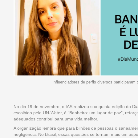
Influenciadores de perfis diversos participar
No dia 19 de novembro, o IAS realizou sua quinta edição do Di
escolhido pela UN-Water, é “Banheiro: um lugar de paz”, refo
adequados contribui para uma vida melhor.
A organização lembra que para bilhões de pessoas o saneament
negligência. No Brasil, essas questões se tornam mais um asp