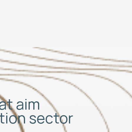
hat aim
ation sector