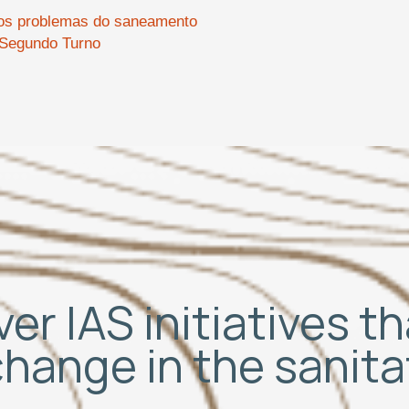
a os problemas do saneamento
 Segundo Turno
er IAS initiatives t
change in the sanit