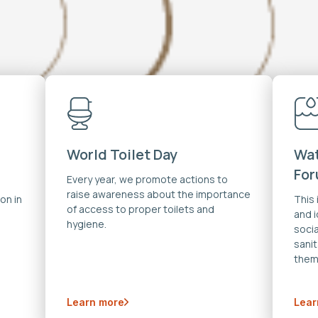
World Toilet Day
Wat
Fo
Every year, we promote actions to
raise awareness about the importance
on in
This
of access to proper toilets and
and 
hygiene.
soci
sanit
them
Learn more
Lear