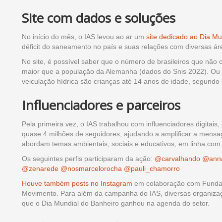
Site com dados e soluções
No início do mês, o IAS levou ao ar um
site dedicado ao Dia Mu
déficit do saneamento no país e suas relações com diversas ár
No site, é possível saber que o número de brasileiros que não 
maior que a população da Alemanha (dados do Snis 2022). Ou
veiculação hídrica são crianças até 14 anos de idade, segund
Influenciadores e parceiros
Pela primeira vez, o IAS trabalhou com influenciadores digita
quase 4 milhões de seguidores, ajudando a amplificar a mensa
abordam temas ambientais, sociais e educativos, em linha com
Os seguintes perfis participaram da ação:
@carvalhando
@anna
@zenarede
@nosmarcelorocha
@pauli_chamorro
Houve também posts no Instagram
em colaboração com Fundação
Movimento. Para além da campanha do IAS, diversas organizaç
que o Dia Mundial do Banheiro ganhou na agenda do setor.